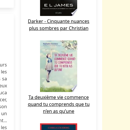
Darker - Cinquante nuances
plus sombres par Christian
eurs
 les
s sa
deux
Luca
Ta deuxième vie commence
cer,
quand tu comprends que tu
 son
n’en as qu’une
i un
t...
 les