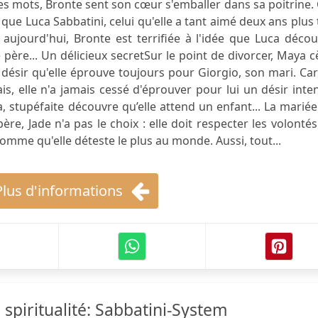
es mots, Bronte sent son cœur s'emballer dans sa poitrine.
ue Luca Sabbatini, celui qu'elle a tant aimé deux ans plus 
t aujourd'hui, Bronte est terrifiée à l'idée que Luca déco
 le père... Un délicieux secretSur le point de divorcer, Maya 
au désir qu'elle éprouve toujours pour Giorgio, son mari. Ca
s, elle n'a jamais cessé d'éprouver pour lui un désir inte
 stupéfaite découvre qu’elle attend un enfant... La marié
e, Jade n'a pas le choix : elle doit respecter les volonté
omme qu'elle déteste le plus au monde. Aussi, tout...
Plus d'informations
 spiritualité: Sabbatini-System