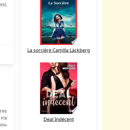
ssi,
La sorcière Camilla Läckberg
res
 n’a
Deal Indécent
ini«