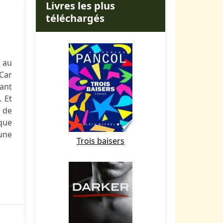
Livres les plus
téléchargés
 au
Car
tant
. Et
 de
 que
 une
Trois baisers