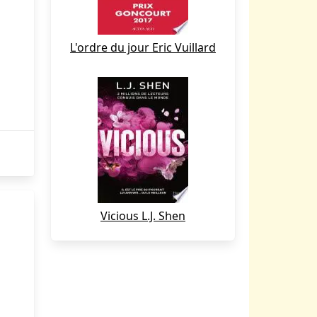
L'ordre du jour Eric Vuillard
Vicious L.J. Shen