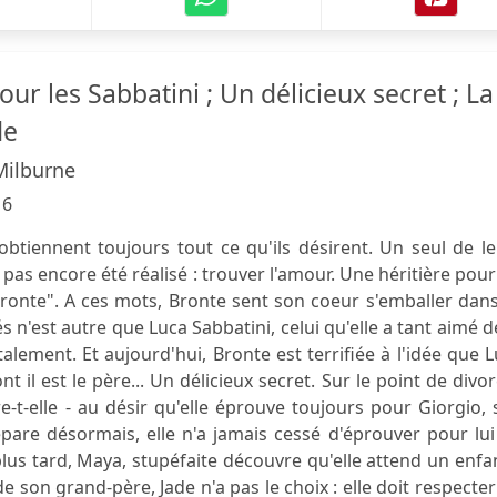
our les Sabbatini ; Un délicieux secret ; La
de
Milburne
16
obtiennent toujours tout ce qu'ils désirent. Un seul de l
pas encore été réalisé : trouver l'amour. Une héritière pour
Bronte". A ces mots, Bronte sent son coeur s'emballer dan
 n'est autre que Luca Sabbatini, celui qu'elle a tant aimé 
utalement. Et aujourd'hui, Bronte est terrifiée à l'idée que 
nt il est le père... Un délicieux secret. Sur le point de divor
e-t-elle - au désir qu'elle éprouve toujours pour Giorgio,
épare désormais, elle n'a jamais cessé d'éprouver pour lu
us tard, Maya, stupéfaite découvre qu'elle attend un enfan
 son grand-père, Jade n'a pas le choix : elle doit respecter