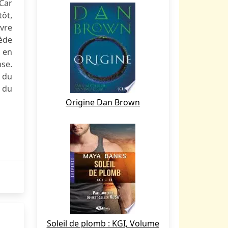
 Car
tôt,
uvre
cède
r en
nse.
e du
s du
Origine Dan Brown
Soleil de plomb : KGI, Volume