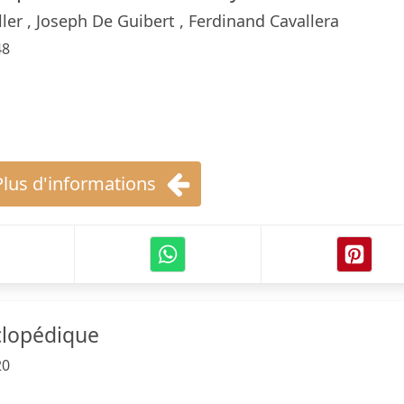
ller , Joseph De Guibert , Ferdinand Cavallera
48
Plus d'informations
clopédique
20