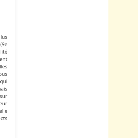
plus
(9e
lité
ent
les
tous
 qui
mais
 sur
ceur
lle
cts