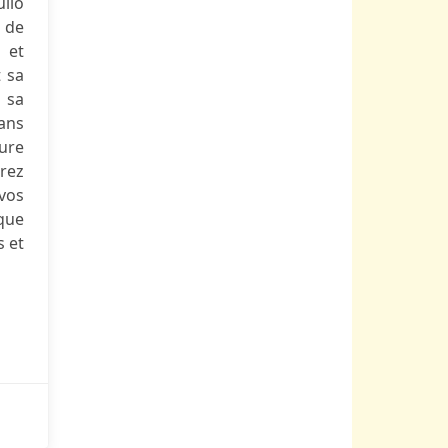
ulio
e de
 et
t sa
 sa
dans
ture
erez
 vos
ique
s et