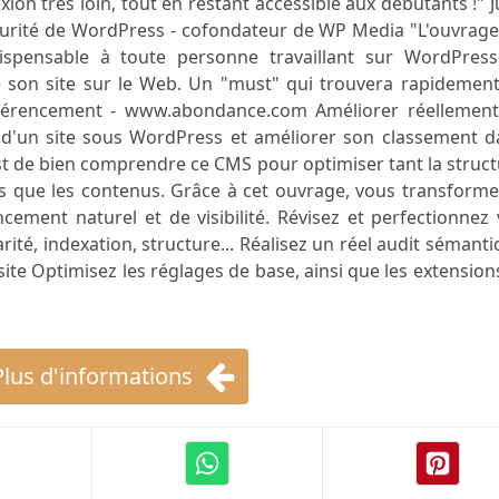
xion très loin, tout en restant accessible aux débutants !" J
écurité de WordPress - cofondateur de WP Media "L'ouvrag
ispensable à toute personne travaillant sur WordPress
de son site sur le Web. Un "must" qui trouvera rapidemen
référencement - www.abondance.com Améliorer réellement
té d'un site sous WordPress et améliorer son classement 
est de bien comprendre ce CMS pour optimiser tant la struc
es que les contenus. Grâce à cet ouvrage, vous transform
cement naturel et de visibilité. Révisez et perfectionnez
ité, indexation, structure... Réalisez un réel audit sémant
 site Optimisez les réglages de base, ainsi que les extension
Plus d'informations