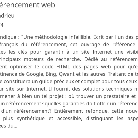
éférencement web
ndrieu
74
ndique : "Une méthodologie infaillible. Ecrit par l'un des 
 français du référencement, cet ouvrage de référence 
utes les clés pour garantir à un site Internet une visibi
rincipaux moteurs de recherche. Dédié au référencem
ent optimiser le code HTML des pages web pour qu'el
tinence de Google, Bing, Qwant et les autres. Traitant de 
vre constituera un guide précieux et complet pour tous ceux
r site sur Internet. Il fournit des solutions techniques 
ener à bien un tel projet : où trouver un prestataire et
 un référencement? quelles garanties doit offrir un référen
 d'un référencement? Entièrement refondue, cette nouve
lus synthétique et accessible, distinguant les aspe
es du...