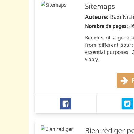
Sitemaps
Auteure:
Baxi Nis
Nombre de pages:
4
Benefits of a gener
from different sour
essential purposes. 
viably.
Bien rédiger p