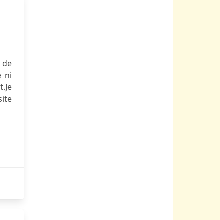
 de
e ni
.Je
ite