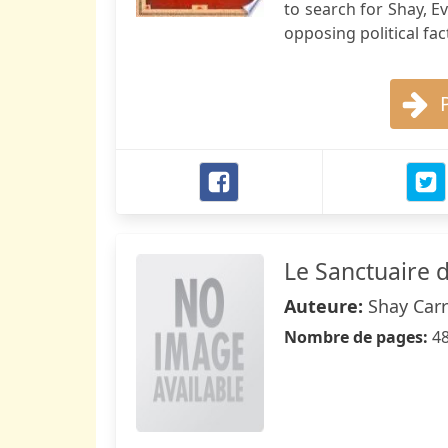
to search for Shay, E
opposing political fa
Le Sanctuaire d
Auteure:
Shay Car
Nombre de pages:
4