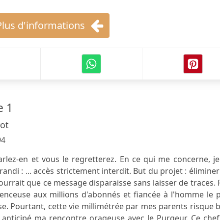
Plus d'informations
e 1
rot
94
arlez-en et vous le regretterez. En ce qui me concerne, j
andi : ... accès strictement interdit. But du projet : éliminer
pourrait que ce message disparaisse sans laisser de traces. F
luenceuse aux millions d'abonnés et fiancée à l'homme le 
se. Pourtant, cette vie millimétrée par mes parents risque 
t anticipé ma rencontre orageuse avec le Purgeur. Ce che