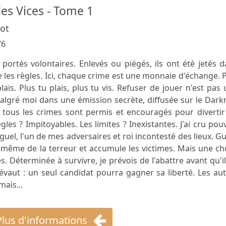
es Vices - Tome 1
rot
76
 portés volontaires. Enlevés ou piégés, ils ont été jetés 
e les règles. Ici, chaque crime est une monnaie d'échange. 
lais. Plus tu plais, plus tu vis. Refuser de jouer n'est pas
algré moi dans une émission secrète, diffusée sur le Dark
 tous les crimes sont permis et encouragés pour divertir
gles ? Impitoyables. Les limites ? Inexistantes. J'ai cru pou
iguel, l'un de mes adversaires et roi incontesté des lieux. G
ion même de la terreur et accumule les victimes. Mais une c
es. Déterminée à survivre, je prévois de l'abattre avant qu'i
révaut : un seul candidat pourra gagner sa liberté. Les au
mais...
Plus d'informations