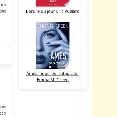
uto
 des
L'ordre du jour Eric Vuillard
Âmes indociles - intégrale -
Emma M. Green
g as
cco