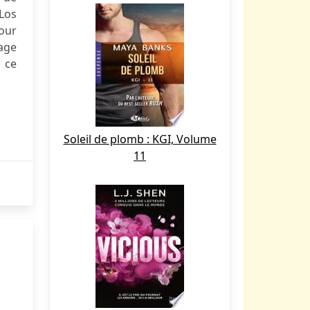
Los
pour
age
c ce
Soleil de plomb : KGI, Volume
11