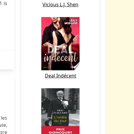
 is
Vicious L.J. Shen
Deal Indécent
 les
vie,
ntre