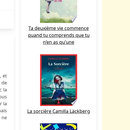
Ta deuxième vie commence
quand tu comprends que tu
n’en as qu’une
 et
t de
c la
nous
r la
mais
La sorcière Camilla Läckberg
 ne