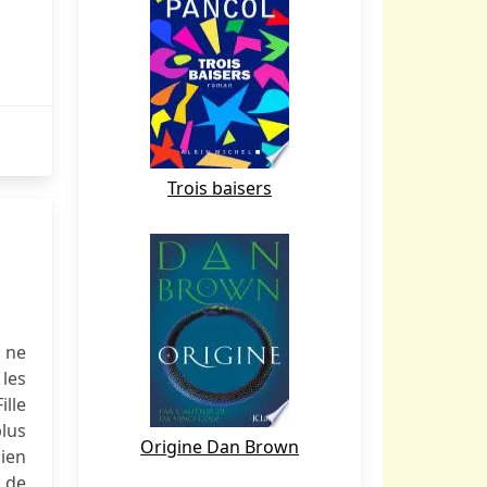
Trois baisers
e ne
 les
ille
plus
Origine Dan Brown
bien
f de