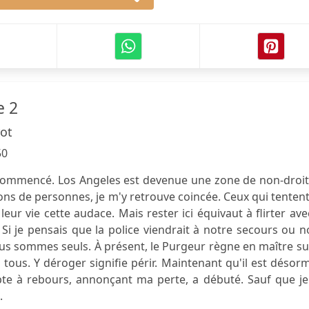
e 2
rot
50
commencé. Los Angeles est devenue une zone de non-droit,
ns de personnes, je m'y retrouve coincée. Ceux qui tenten
eur vie cette audace. Mais rester ici équivaut à flirter ave
 Si je pensais que la police viendrait à notre secours ou 
us sommes seuls. À présent, le Purgeur règne en maître su
 tous. Y déroger signifie périr. Maintenant qu'il est désor
pte à rebours, annonçant ma perte, a débuté. Sauf que je
.