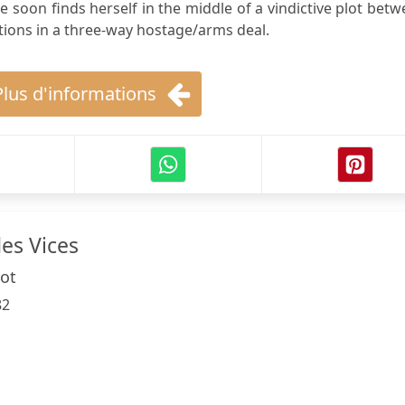
ve soon finds herself in the middle of a vindictive plot bet
ctions in a three-way hostage/arms deal.
Plus d'informations
es Vices
rot
82