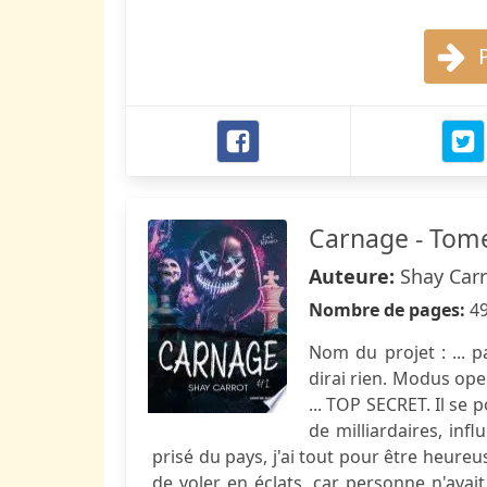
Carnage - Tom
Auteure:
Shay Car
Nombre de pages:
4
Nom du projet : ... p
dirai rien. Modus oper
... TOP SECRET. Il se 
de milliardaires, inf
prisé du pays, j'ai tout pour être heureu
de voler en éclats, car personne n'avai