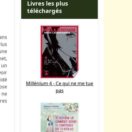
Livres les plus
téléchargés
dans
Plus
 une
net,
 un
voir
uidé
Millénium 4 - Ce qui ne me tue
hose
pas
l ne
tres