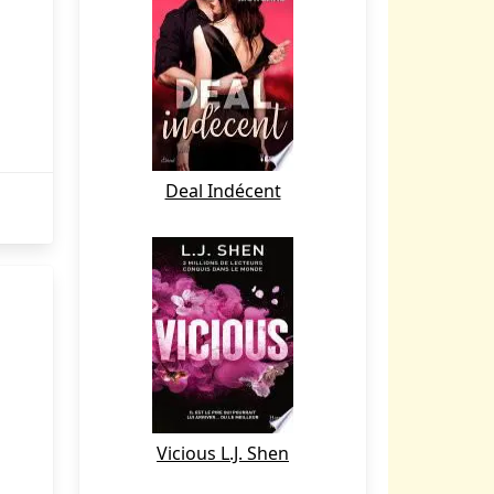
Deal Indécent
Vicious L.J. Shen