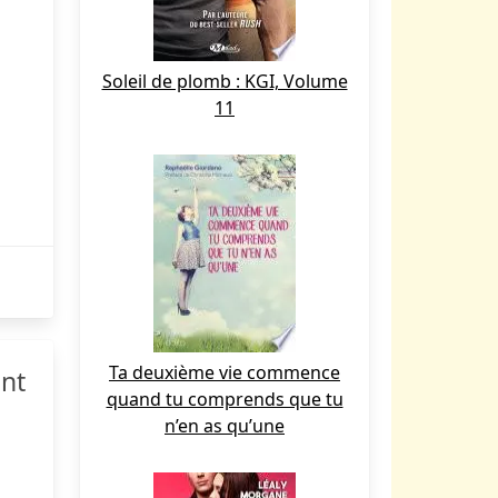
Soleil de plomb : KGI, Volume
11
Ta deuxième vie commence
ant
quand tu comprends que tu
n’en as qu’une