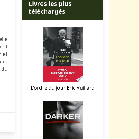
Livres les plus
téléchargés
elle
ent
r et
ond
e du
L'ordre du jour Eric Vuillard