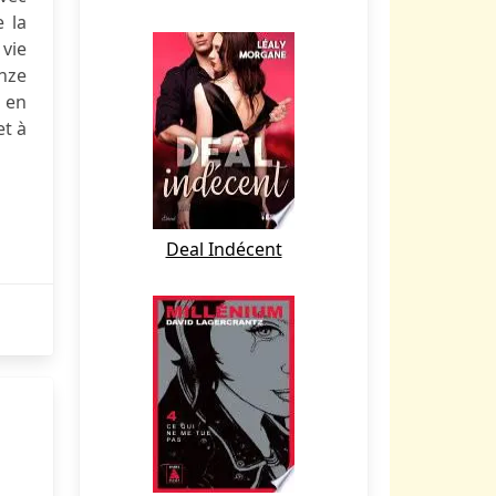
e la
 vie
onze
 en
et à
Deal Indécent