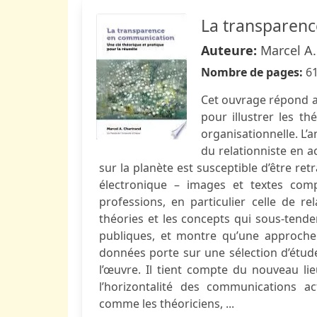
La transparen
Auteure:
Marcel A
Nombre de pages:
6
Cet ouvrage répond a
pour illustrer les t
organisationnelle. L’a
du relationniste en a
sur la planète est susceptible d’être r
électronique – images et textes compr
professions, en particulier celle de r
théories et les concepts qui sous-tende
publiques, et montre qu’une approche 
données porte sur une sélection d’études 
l’œuvre. Il tient compte du nouveau l
l’horizontalité des communications ac
comme les théoriciens, ...