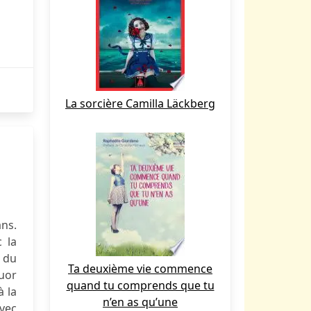
La sorcière Camilla Läckberg
ans.
 la
e du
Ta deuxième vie commence
uor
quand tu comprends que tu
à la
n’en as qu’une
Avec