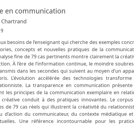
ce en communication
. Chartrand
19
ux besoins de l’enseignant qui cherche des exemples conc
héories, concepts et nouvelles pratiques de la communica
nalyse fine de 79 cas pertinents montre clairement la créati
ction. À l’ère de l’information continue, le moindre soubre
etransmis dans les secondes qui suivent au moyen d’un appa
is. L’évolution accélérée des technologies transforme 
elationniste. La transparence en communication présente 
nt les principes de la communication exemplaire en relat
créative conduit à des pratiques innovantes. Le corpus
de 79 cas réels qui illustrent la créativité du relationnis
ieu d’action du communicateur, du contexte médiatique et
tuelles. Une référence incontournable pour les pratici