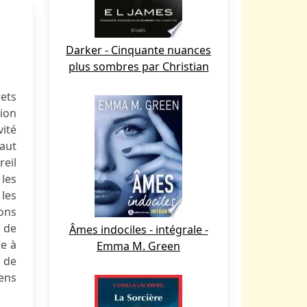
Darker - Cinquante nuances
plus sombres par Christian
rets
tion
vité
saut
reil
les
les
ions
 de
Âmes indociles - intégrale -
te à
Emma M. Green
 de
ens