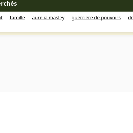
erchés
ut
famille
aurelia masley
guerriere de pouvoirs
dr