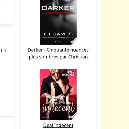
ors
Darker - Cinquante nuances
plus sombres par Christian
Deal Indécent