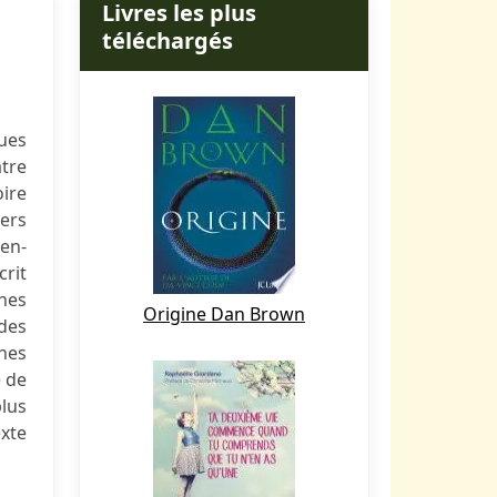
Livres les plus
téléchargés
ues
tre
oire
iers
yen-
crit
hes
Origine Dan Brown
udes
ches
é de
lus
exte