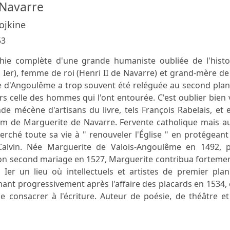
 Navarre
Lojkine
53
hie complète d'une grande humaniste oubliée de l'histoi
 Ier), femme de roi (Henri II de Navarre) et grand-mère de
te d'Angoulême a trop souvent été reléguée au second plan
ers celle des hommes qui l'ont entourée. C'est oublier bien 
de mécène d'artisans du livre, tels François Rabelais, et e
om de Marguerite de Navarre. Fervente catholique mais au
erché toute sa vie à " renouveler l'Église " en protégeant
Calvin. Née Marguerite de Valois-Angoulême en 1492, p
on second mariage en 1527, Marguerite contribua fortemen
 Ier un lieu où intellectuels et artistes de premier pla
nant progressivement après l'affaire des placards en 1534, 
e consacrer à l'écriture. Auteur de poésie, de théâtre e