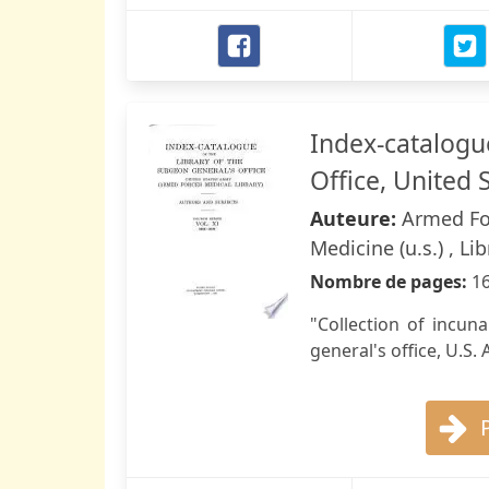
Index-catalogue
Office, United
Auteure:
Armed For
Medicine (u.s.) , Li
Nombre de pages:
1
"Collection of incun
general's office, U.S. 