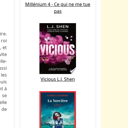
Millénium 4 - Ce qui ne me tue
pas
re.
 roi
, et
vite
lle-
ssi
 les
Vicious L.J. Shen
uis
t à
n se
elle
t de