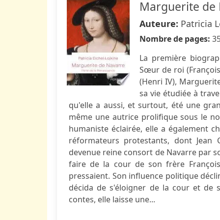
Marguerite de
Auteure:
Patricia 
Nombre de pages:
3
La première biograp
Sœur de roi (François
(Henri IV), Margueri
sa vie étudiée à trav
qu'elle a aussi, et surtout, été une gran
même une autrice prolifique sous le n
humaniste éclairée, elle a également ch
réformateurs protestants, dont Jean 
devenue reine consort de Navarre par s
faire de la cour de son frère François
pressaient. Son influence politique décli
décida de s'éloigner de la cour et de s
contes, elle laisse une...