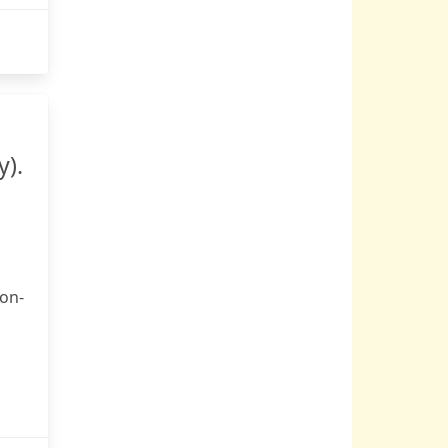
y).
eon-