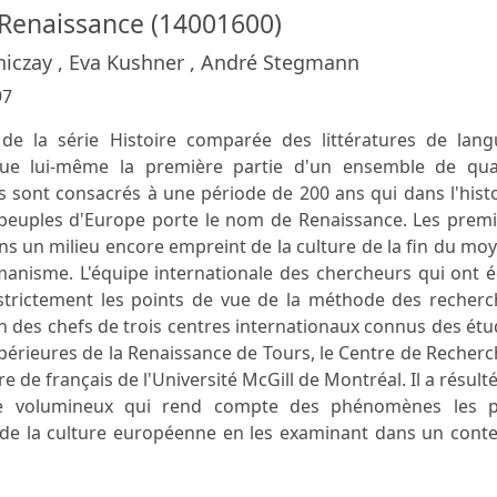
 Renaissance (14001600)
niczay , Eva Kushner , André Stegmann
97
e la série Histoire comparée des littératures de lang
tue lui-même la première partie d'un ensemble de qua
 sont consacrés à une période de 200 ans qui dans l'hist
es peuples d'Europe porte le nom de Renaissance. Les prem
ns un milieu encore empreint de la culture de la fin du mo
anisme. L'équipe internationale des chercheurs qui ont é
strictement les points de vue de la méthode des recherc
ion des chefs de trois centres internationaux connus des ét
upérieures de la Renaissance de Tours, le Centre de Recher
e de français de l'Université McGill de Montréal. Il a résult
age volumineux qui rend compte des phénomènes les p
e de la culture européenne en les examinant dans un cont