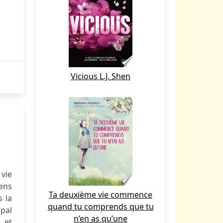
Vicious L.J. Shen
 vie
gens
Ta deuxième vie commence
 la
quand tu comprends que tu
pal
n’en as qu’une
 et