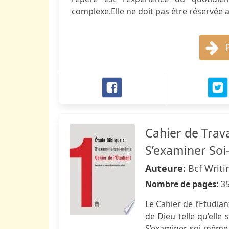
complexe.Elle ne doit pas être réservée a
Cahier de Trava
S’examiner So
Auteure:
Bcf Writ
Nombre de pages:
3
Le Cahier de l’Etudia
de Dieu telle qu’elle
S’examiner soi-même.