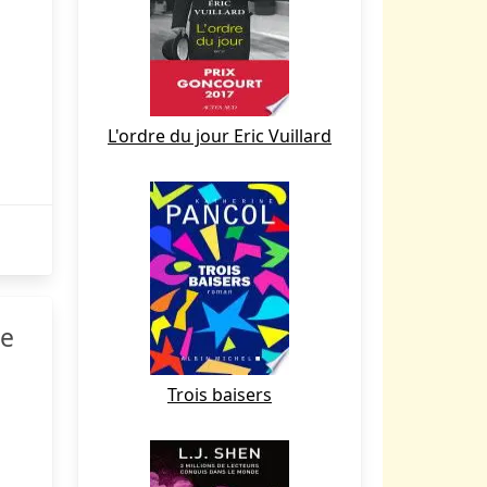
L'ordre du jour Eric Vuillard
ge
Trois baisers