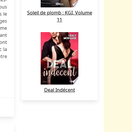
ous
Soleil de plomb : KGI, Volume
s le
11
ages
même
ant
sont
c la
otre
Deal Indécent