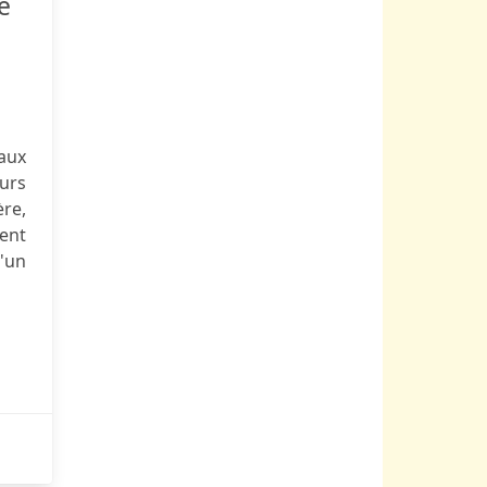
e
aux
urs
re,
ment
d'un