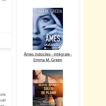
Âmes indociles - intégrale -
Emma M. Green
role
nuel
ges-