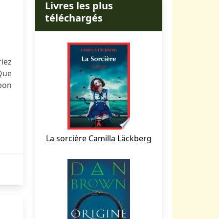
Livres les plus
téléchargés
riez
 Que
bon
La sorcière Camilla Läckberg