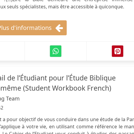
ux seuls spécialistes, mais être accessible à quiconque.
Plus d'informations
il de l’Étudiant pour l’Étude Biblique
i-même (Student Workbook French)
ing Team
52
nt a pour objectif de vous conduire dans une étude de la Pa
 s’applique à votre vie, en utilisant comme référence le ma
 Le Cahier de l’Etudiant vous conduit à étudier des passa