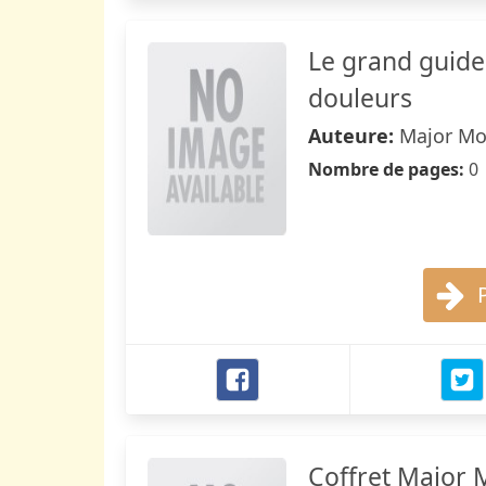
Le grand guid
douleurs
Auteure:
Major M
Nombre de pages:
0
Coffret Major M