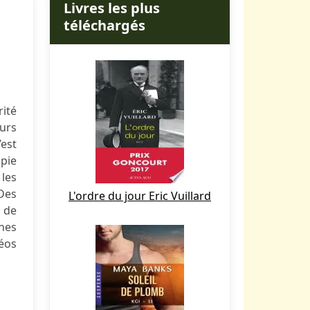
Livres les plus
téléchargés
rité
urs
’est
pie
 les
 Des
L'ordre du jour Eric Vuillard
 de
ines
déos