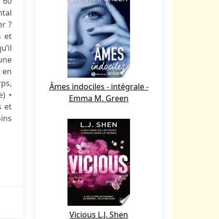
, 60
ntal
r ?
s et
’il
eune
r en
ps,
Âmes indociles - intégrale -
e) •
Emma M. Green
s et
oins
Vicious L.J. Shen