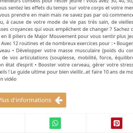
eilleurs conseils pour rester jeune ! Vous avez 30, 40, 50
us sentez les effets du temps sur votre corps et votre me
 vous prendre en main mais ne savez pas par où commence
, à cause de votre mode de vie pas très sain, de vieille
sses croyances qui vous empêchent de changer ? Sachez qu
de en 8 piliers de Major Mouvement pour vous sentir plus j
. Avec 12 routines et de nombreux exercices pour : • Bouge
iveau • Développer votre masse musculaire (poids du cor
 de vos articulations (souplesse, mobilité, force, équilibr
 état d’esprit • Booster votre cerveau, gérer votre stres
ls ! Le guide ultime pour bien vieillir...et faire 10 ans de m
en vidéo
Plus d'informations