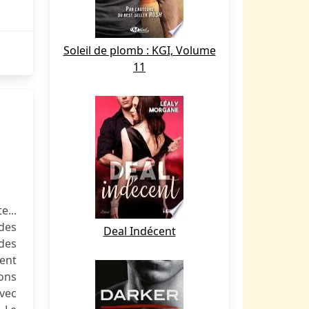
Soleil de plomb : KGI, Volume
11
e...
des
Deal Indécent
des
ment
ions
Avec