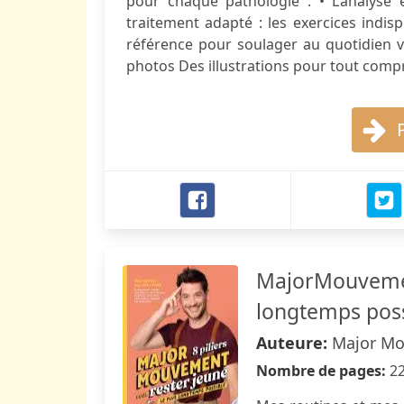
pour chaque pathologie : • L’analyse 
traitement adapté : les exercices indis
référence pour soulager au quotidien v
photos Des illustrations pour tout compr
MajorMouvement
longtemps pos
Auteure:
Major M
Nombre de pages:
2