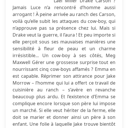
Lael Miller Drake Carson ?
Jamais Luce n’a rencontré d’homme aussi
arrogant ! À peine arrivée au ranch des Carson,
voilà qu’elle subit les attaques du cow-boy, qui
n’approuve pas sa présence chez lui. Mais si
Drake veut la guerre, il l’aura ! Et peu importe si
elle perçoit sous ses mauvaises manières une
sensibilité à fleur de peau et un charme
irrésistible... Un cow-boy à ses côtés, Meg
Maxwell Gérer une grossesse surprise tout en
nourrissant cinq cow-boys affamés ? Emma en
est capable. Réprimer son attirance pour Jake
Morrow – l’homme qui lui a offert ce travail de
cuisinière au ranch – s’avère en revanche
beaucoup plus ardu. Et l’existence d’Emma se
complique encore lorsque son père lui impose
un marché. Si elle veut hériter de la ferme, elle
doit se marier et donner ainsi un père à son
enfant. Une folie à laquelle Jake trouve bientôt