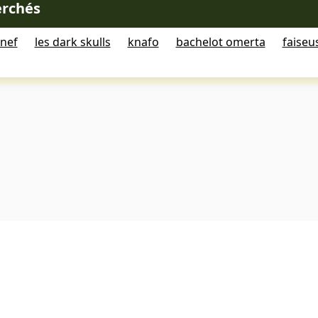
erchés
nef
les dark skulls
knafo
bachelot omerta
faiseu