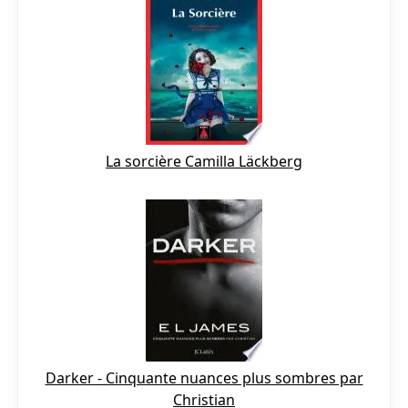
La sorcière Camilla Läckberg
Darker - Cinquante nuances plus sombres par
Christian