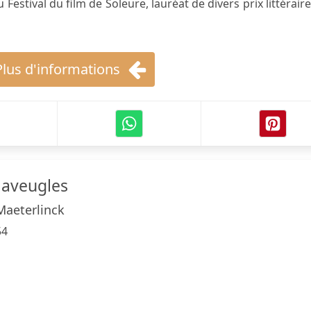
estival du film de Soleure, lauréat de divers prix littéraires
Plus d'informations
s aveugles
Maeterlinck
54