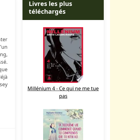
Livres les plus
téléchargés
nter
u’un
ang,
ssé.
lque
déjà
asey
Millénium 4 - Ce qui ne me tue
pas