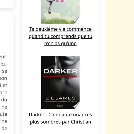
Ta deuxième vie commence
quand tu comprends que tu
n’en as qu’une
ent.
ez-
 se
son
i et
ore
t du
l ne
oute
Darker - Cinquante nuances
aine
plus sombres par Christian
 de