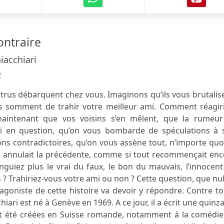
ontraire
hiacchiari
2
trus débarquent chez vous. Imaginons qu’ils vous brutalis
s somment de trahir votre meilleur ami. Comment réagiri
aintenant que vos voisins s’en mêlent, que la rumeur
mi en question, qu’on vous bombarde de spéculations à 
ns contradictoires, qu’on vous assène tout, n’importe quo
n annulait la précédente, comme si tout recommençait enc
inguiez plus le vrai du faux, le bon du mauvais, l’innocen
? Trahiriez-vous votre ami ou non ? Cette question, que nu
tagoniste de cette histoire va devoir y répondre. Contre t
chiari est né à Genève en 1969. A ce jour, il a écrit une quinz
ont été créées en Suisse romande, notamment à la comédie