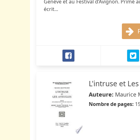
Genève et au Festival d’Avignon. Primé au F
écrit...
L'intruse et Le
Auteure:
Maurice 
Nombre de pages:
1