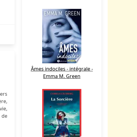
Âmes indociles - intégrale -
Emma M. Green
ers
ère,
vie,
r de