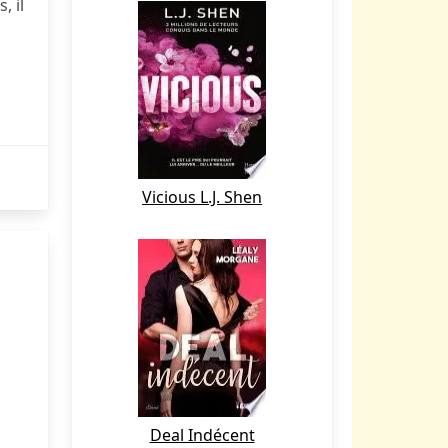
, il
Vicious L.J. Shen
Deal Indécent