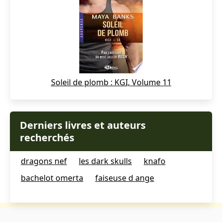
Soleil de plomb : KGI, Volume 11
Derniers livres et auteurs
recherchés
dragons nef
les dark skulls
knafo
bachelot omerta
faiseuse d ange