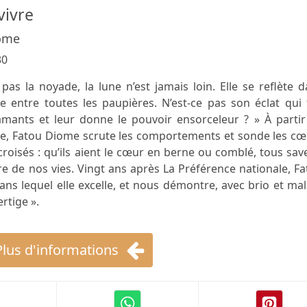
vivre
ome
30
pas la noyade, la lune n’est jamais loin. Elle se reflète 
te entre toutes les paupières. N’est-ce pas son éclat qui 
 amants et leur donne le pouvoir ensorceleur ? » À parti
vie, Fatou Diome scrute les comportements et sonde les c
roisés : qu’ils aient le cœur en berne ou comblé, tous sav
re de nos vies. Vingt ans après La Préférence nationale, F
ns lequel elle excelle, et nous démontre, avec brio et mal
rtige ».
Plus d'informations