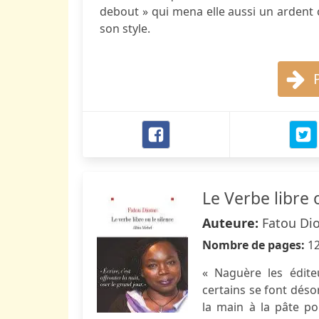
debout » qui mena elle aussi un ardent co
son style.
Le Verbe libre 
Auteure:
Fatou Di
Nombre de pages:
1
« Naguère les édit
certains se font déso
la main à la pâte po