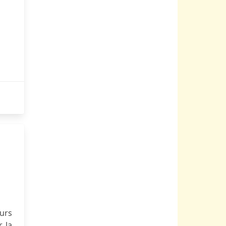
urs
 la