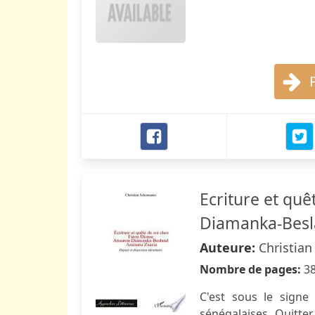
Ecriture et quê
Diamanka-Besl
Auteure:
Christia
Nombre de pages:
3
C'est sous le signe
sénégalaises. Quitte