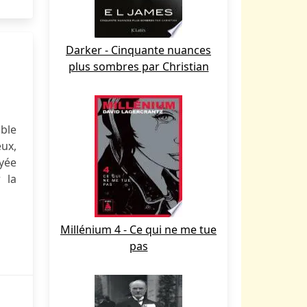
Darker - Cinquante nuances
plus sombres par Christian
uble
eux,
oyée
 la
Millénium 4 - Ce qui ne me tue
pas