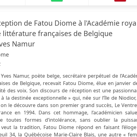
ception de Fatou Diome à l'Académie roya
 littérature françaises de Belgique
 Yves Namur
ome
2
Yves Namur, poète belge, secrétaire perpétuel de l’Acadé
aises de Belgique, recevait Fatou Diome, élue en janvier d
té des voix. Son discours de réception est une passionna
à la destinée exceptionnelle » qui, née sur l’île de Niodior
 on le découvre dans son premier grand succès, Le Ventre
n France en 1994. Dans cet hommage, l’académicien salue
e toutes formes d’intolérance, sans oublier la puissa
veut la tradition, Fatou Diome répond en faisant l’éloge
uteuil 34, la Québécoise Marie-Claire Blais, une autre « f