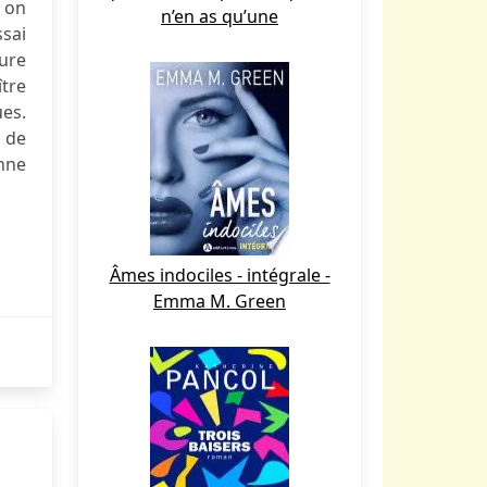
: on
n’en as qu’une
ssai
ture
ître
ues.
s de
anne
Âmes indociles - intégrale -
Emma M. Green