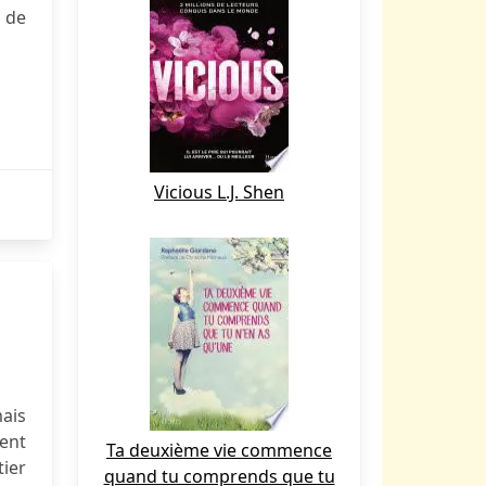
é de
Vicious L.J. Shen
ais
tent
Ta deuxième vie commence
ier
quand tu comprends que tu