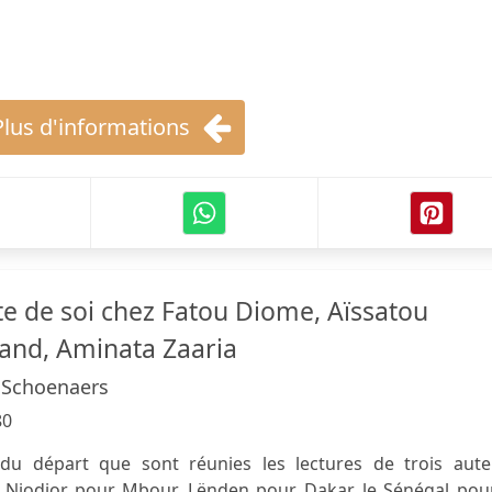
Plus d'informations
te de soi chez Fatou Diome, Aïssatou
and, Aminata Zaaria
n Schoenaers
80
 du départ que sont réunies les lectures de trois aute
r Niodior pour Mbour, Lënden pour Dakar, le Sénégal pour