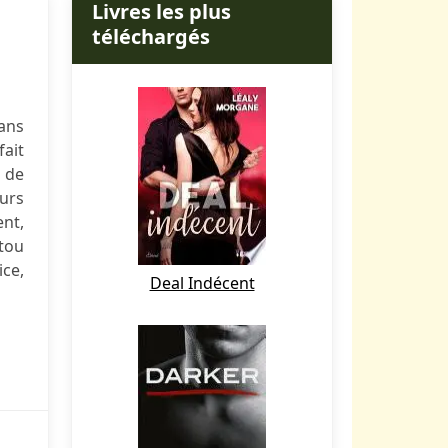
Livres les plus
téléchargés
dans
fait
r de
œurs
ent,
atou
ice,
Deal Indécent