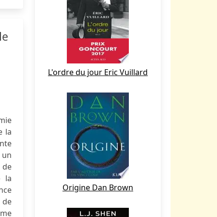
le
L'ordre du jour Eric Vuillard
mie
e la
nte
, un
 de
 la
Origine Dan Brown
nce
 de
emme