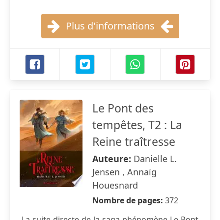
Plus d'informations
Le Pont des
tempêtes, T2 : La
Reine traîtresse
Auteure:
Danielle L.
Jensen , Annaïg
Houesnard
Nombre de pages:
372
La suite directe de la saga phénomène Le Pont