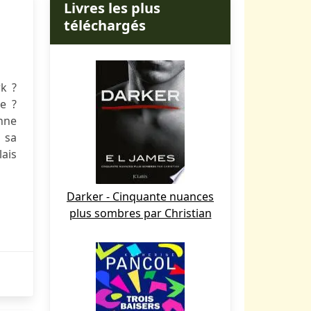
Livres les plus
téléchargés
k ?
e ?
nne
t sa
lais
Darker - Cinquante nuances
plus sombres par Christian