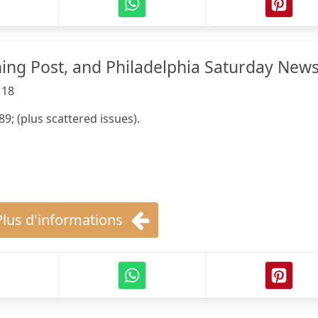
ning Post, and Philadelphia Saturday New
118
9; (plus scattered issues).
Plus d'informations