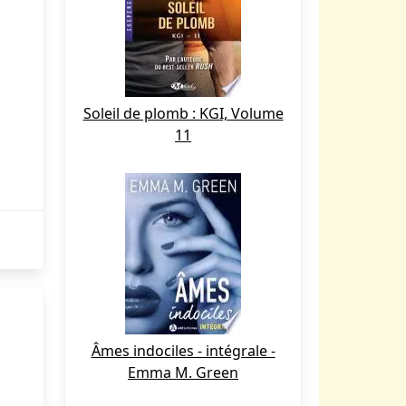
Soleil de plomb : KGI, Volume
11
Âmes indociles - intégrale -
Emma M. Green