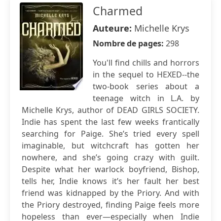
Charmed
Auteure:
Michelle Krys
Nombre de pages:
298
You'll find chills and horrors
in the sequel to HEXED--the
two-book series about a
teenage witch in L.A. by
Michelle Krys, author of DEAD GIRLS SOCIETY.
Indie has spent the last few weeks frantically
searching for Paige. She’s tried every spell
imaginable, but witchcraft has gotten her
nowhere, and she’s going crazy with guilt.
Despite what her warlock boyfriend, Bishop,
tells her, Indie knows it’s her fault her best
friend was kidnapped by the Priory. And with
the Priory destroyed, finding Paige feels more
hopeless than ever—especially when Indie