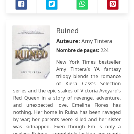
Ruined
Auteure:
Amy Tintera
Nombre de pages:
224
New York Times bestseller
Amy Tintera’s YA fantasy
trilogy blends the romance
of Kiera Cass’s Selection
series and the epic stakes of Victoria Aveyard’s
Red Queen in a story of revenge, adventure,
and unexpected love. Emelina Flores has
nothing. Her home in Ruina has been ravaged
by war; her parents were killed and her sister
was kidnapped. Even though Em is only a
useless Ruined—completely lacking any magic