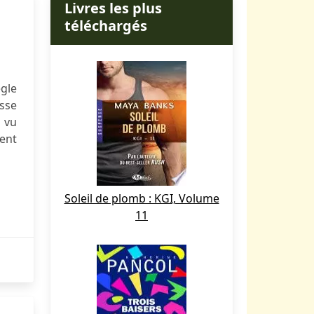
Livres les plus
téléchargés
gle
sse
i vu
ment
Soleil de plomb : KGI, Volume
11