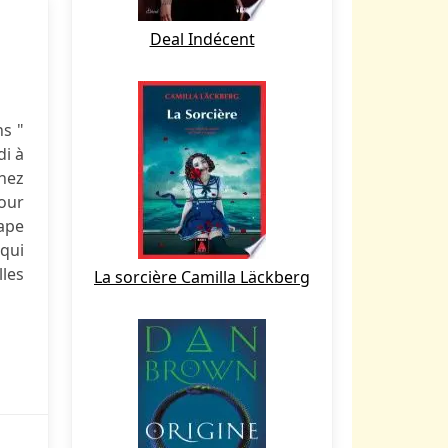
Deal Indécent
s "
di à
chez
pour
tape
 qui
les
La sorcière Camilla Läckberg