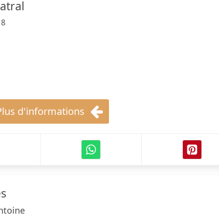
atral
18
Plus d'informations
és
ntoine