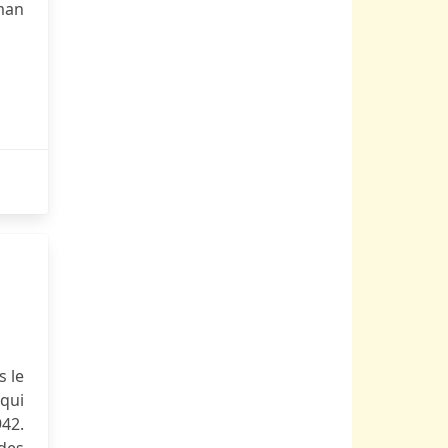
oman
s le
 qui
942.