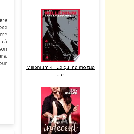
père
pose
omme
au à
 son
era,
our
Millénium 4 - Ce qui ne me tue
pas