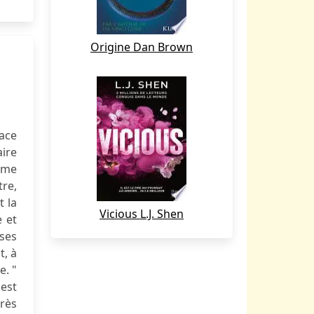
Origine Dan Brown
ace
aire
ême
tre,
t la
Vicious L.J. Shen
e et
 ses
t, à
e. "
est
très