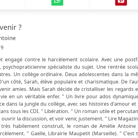
venir ?
ntoine
19
t engagé contre le harcèlement scolaire. Avec une postf
 psychopraticienne spécialiste du sujet. Une rentrée scol
utres. Un collège ordinaire. Deux adolescentes dans la m
D'un côté, Sarah, élève populaire et charismatique. De l'au
venir amies. Mais Sarah décide de cristalliser les regards e
vie en un véritable enfer. " Un livre pour ados dynamiqu
ce dans la jungle du collège, avec ses histoires d'amour et
s tous les CDI. " Libération. " Un roman utile et percutan
 ouvrir la discussion, et voir venir, justement. " Lire Magazin
t très habilement construit, le roman de Amélie Antoine 
rcèlement. " Gaëlle, Librairie Maupetit (Marseille). " C'est 