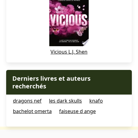
Vicious L.J. Shen
Derniers livres et auteurs
recherchés
dragons nef
les dark skulls
knafo
bachelot omerta
faiseuse d ange