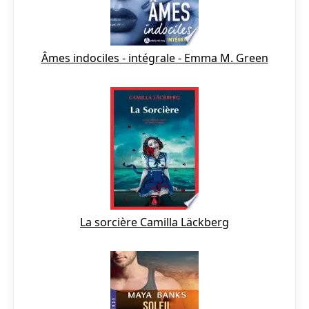
Âmes indociles - intégrale - Emma M. Green
La sorcière Camilla Läckberg