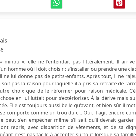
ais
86
t « minou », elle ne l’entendait pas littéralement. Il arriv
un homme où il doit choisir : s’installer ou prendre une cl
l ne lui donne pas de petits-enfants. Après tout, il ne raje
 soit pas la raison pour laquelle il a pris sa retraite de l’ar
autre choix que de le réformer pour raison médicale. C’é
ose en lui luttait pour s’extérioriser. À la dérive mais su
ée. Elle est toujours aussi belle qu’avant, et bien sûr il met
 et se comporte comme un trou du c… Oui, il agit encore c
 ne peut s’en empêcher même s’il sait qu’il devrait garder
ont repris, avec disparition de vêtements, et de sa dign
 géant n’est pas facile à accepter, surtout lorsque sa famill