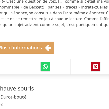
(« C'est une question de voix, [...] comme si c'était ma vo
nnommable » de Beckett) ; par ses « traces » intratextuelles 
 qui s'énonce, se constitue dans l'acte même d'énoncer. C
 cesse de se remettre en jeu à chaque lecture. Comme l'aff
e qu'un sujet advient comme sujet, c'est poétiquement qu
Plus d'informations
 chauve-souris
h Durot-boucé
98