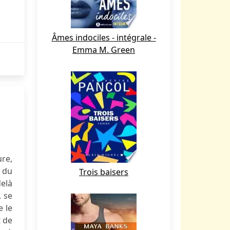
Âmes indociles - intégrale -
Emma M. Green
ure,
 du
Trois baisers
delà
, se
e le
t de