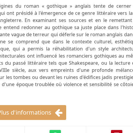
rigines du roman « gothique » anglais tente de cerner 
 ont présidé à l'émergence de ce genre littéraire vers la
Angleterre. En examinant ses sources et en le remettant
ge entend redonner au gothique sa juste place dans l'hist
nante vague de terreur qui déferle sur le roman anglais dan
 ne se comprend que dans le contexte culturel, esthétiq
que, qui a permis la réhabilitation d'un style architect
hitecturales ont influencé les romanciers gothiques au m
 du passé littéraire tels que Shakespeare, ou la lecture
IIIe siècle, aux vers empreints d'une profonde mélanco
 les tombes ou devant les ruines d'édifices jadis prestigi
e d'une époque troublée où violence et sensibilité se côtoi
Plus d'informations