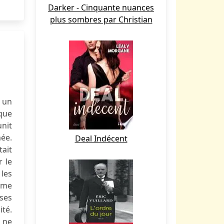
Darker - Cinquante nuances
plus sombres par Christian
e un
aque
unit
mée.
Deal Indécent
tait
r le
 les
omme
 ses
ité.
e ne