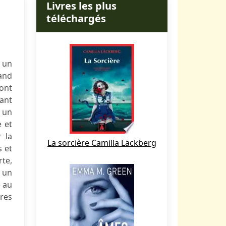
Livres les plus
téléchargés
t un
and
sont
ant
e un
e et
 la
La sorcière Camilla Läckberg
s et
rte,
 un
e au
res