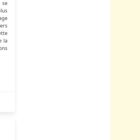
e se
plus
age
vers
ette
e la
ons