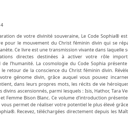
14
aration de votre divinité souveraine, Le Code Sophia® es
ire pour le mouvement du Christ féminin divin qui se rép
lanète. Ce livre est une transmission vivante dans laquelle 
tions directes destinées à activer votre rôle import
veil de l’humanité. La cosmologie du Code Sophia présent
le retour de la conscience du Christ féminin divin. Révèl
 votre génome divin, grâce auquel vous pouvez incarner
tient, dans leurs propres mots, les récits de vie héroïque
s divins ascensionnés, parmi lesquels : Isis, Hathor, Tara Ve
 et Femme Bison Blanc. Ce volume d’introduction présente
vous permet de réaliser votre potentiel le plus élevé grâc
phia®. Recevez, téléchargées directement depuis les Maît