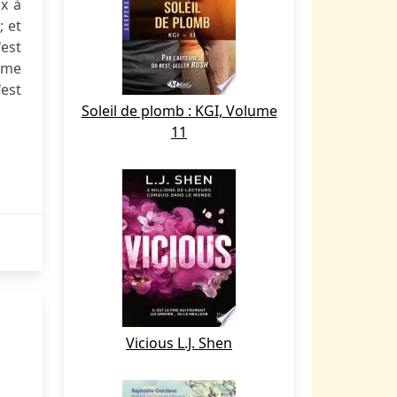
ix à
; et
'est
irme
'est
Soleil de plomb : KGI, Volume
11
Vicious L.J. Shen