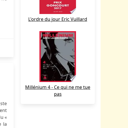
L'ordre du jour Eric Vuillard
Millénium 4 - Ce qui ne me tue
pas
ste
ment
du «
 la