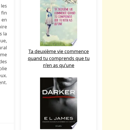
les
 fin
 en
oire
s la
ue,
ural
Ta deuxième vie commence
ême
quand tu comprends que tu
 des
n’en as qu’une
lie
eux.
ent.