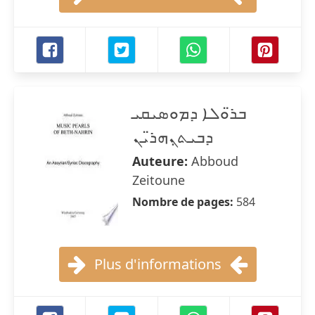
ܒܪ̈ܘܠܐ ܕܡܘܣܝܩܝ
ܕܒܝܬ̣ܢܗܪ̈ܝܢ
Auteure:
Abboud
Zeitoune
Nombre de pages:
584
Plus d'informations