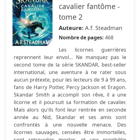
cavalier fantôme -
tome 2
Auteure:
A.f. Steadman
Nombre de pages:
468
Les licornes guerrières
reprennent leur envol... Ne manquez pas le
second tome de la série SKANDAR, best-seller
international, une aventure à ne rater sous
aucun prétexte, pour les lecteurs de 9 à 99 ans,
fans de Harry Potter, Percy Jackson et Eragon.
Skandar Smith a accompli son rêve, il a une
licorne et il poursuit sa formation de cavalier.
Mais alors qu'ils font leur rentrée en seconde
année au Nid, Skandar et ses amis sont
confrontés à une nouvelle menace. Des
licornes sauvages, censées être immortelles,
sont retrouvées mortes, et une prophétie