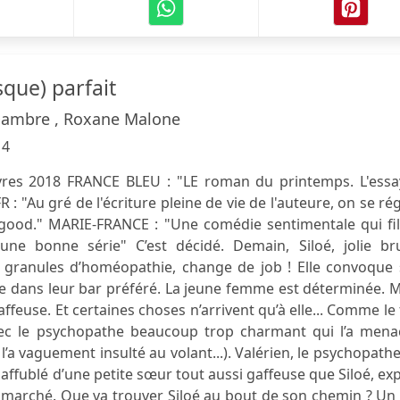
que) parfait
ambre , Roxane Malone
14
-livres 2018 FRANCE BLEU : "LE roman du printemps. L'essa
FR : "Au gré de l'écriture pleine de vie de l'auteure, on se ré
l-good." MARIE-FRANCE : "Une comédie sentimentale qui fi
une bonne série" C’est décidé. Demain, Siloé, jolie br
 granules d’homéopathie, change de job ! Elle convoque 
e dans leur bar préféré. La jeune femme est déterminée. 
ffeuse. Et certaines choses n’arrivent qu’à elle... Comme le 
ec le psychopathe beaucoup trop charmant qui l’a mena
 l’a vaguement insulté au volant...). Valérien, le psychopath
affublé d’une petite sœur tout aussi gaffeuse que Siloé, ex
 marché. Que va trouver Siloé au bout de son chemin ? Un