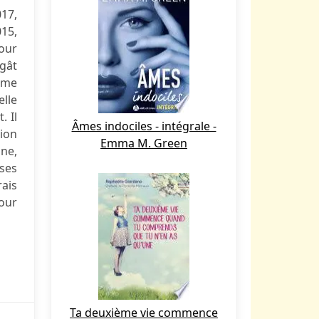
17,
015,
our
gât
mme
elle
. Il
Âmes indociles - intégrale -
tion
Emma M. Green
ne,
 ses
rais
pour
Ta deuxième vie commence