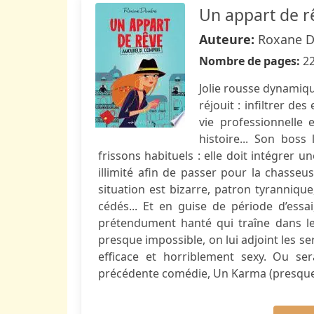
Un appart de 
Auteure:
Roxane D
Nombre de pages:
2
Jolie rousse dynamiqu
réjouit : infiltrer d
vie professionnelle
histoire... Son boss
frissons habituels : elle doit intégrer 
illimité afin de passer pour la chasseu
situation est bizarre, patron tyranniqu
cédés... Et en guise de période d’ess
prétendument hanté qui traîne dans les
presque impossible, on lui adjoint les serv
efficace et horriblement sexy. Ou ser
précédente comédie, Un Karma (presque) 