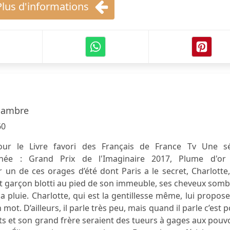
Plus d'informations
Dambre
60
our le Livre favori des Français de France Tv Une sé
née : Grand Prix de l'Imaginaire 2017, Plume d'or
r un de ces orages d’été dont Paris a le secret, Charlotte
it garçon blotti au pied de son immeuble, ses cheveux som
la pluie. Charlotte, qui est la gentillesse même, lui propos
n mot. D’ailleurs, il parle très peu, mais quand il parle c’est 
ts et son grand frère seraient des tueurs à gages aux pouv