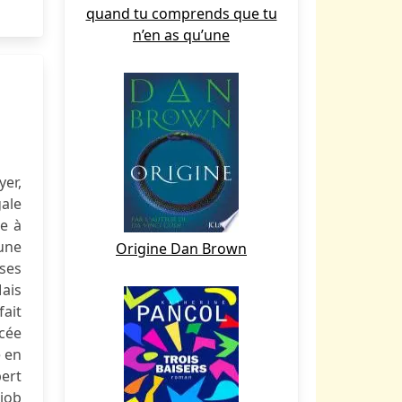
quand tu comprends que tu
n’en as qu’une
yer,
gale
le à
une
Origine Dan Brown
ses
Mais
fait
cée
e en
pert
 job