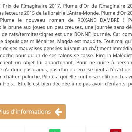
Prix de l'Imaginaire 2017, Plume d'Or de l'Imaginaire 20
s lecteurs 2015 de la librairie L’Antre-Monde, Plume d’Or 2
le Plume le nouveau roman de ROXANE DAMBRE ! P
olie brune aux joues un peu creuses, une journée sans dé
n de rats/termites/tigres est une BONNE journée. Car co
le depuis des millénaires, Magda est maudite. Tout mal qu’
ite de ses mauvaises pensées lui vaut un châtiment immédiat
 moche pour qu’un de ses talons se casse. Pire, la Malédic
chent un objet lui appartenant. Pour ne nuire à person
n’a donc pas d’amis, pas d’amoureux, se tient à l’écart de
hat en peluche, Pilou, à qui elle confie sa solitude. Les v
 trois... Et elle est bien décidée à ne pas avoir d’enfants, 
Plus d'informations