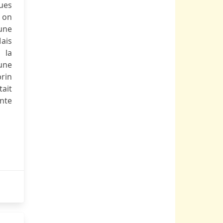
nues
, on
aune
Mais
 la
une
rin
tait
ante