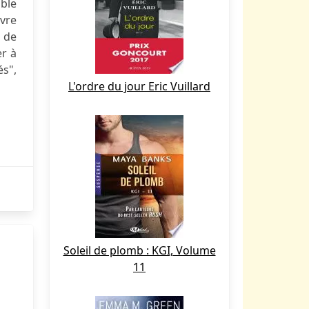
mble
uvre
 de
er à
és",
L'ordre du jour Eric Vuillard
Soleil de plomb : KGI, Volume
11