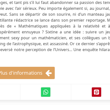
nges, et tant pis s’il lui faut abandonner sa passion des te
ie avec l’air sérieux. Peu importe également si, au journal
veut. Sans se départir de son sourire, ni d’un manteau j
étillante rédactrice se lance dans son premier reportage. 
ès de « Mathématiques appliquées à la relativité et à
spérément ennuyeux ? Sixtine a une idée : suivre un je
rément sexy pour un mathématicien, et ses collègues un b
King de l’astrophysique, est assassiné. Or ce dernier s’apprê
leversé notre perception de l’Univers... Une enquête hilar
Plus d'informations