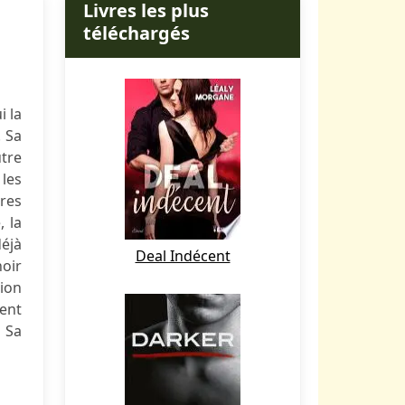
Livres les plus
téléchargés
i la
. Sa
tre
les
ires
, la
déjà
Deal Indécent
oir
ion
ment
 Sa