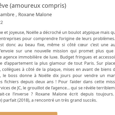
rêve (amoureux compris)
ambre , Roxane Malone
22
e et joyeuse, Noëlle a décroché un boulot atypique mais qu
es entreprises pour comprendre l’origine de leurs problèmes
 est donc au beau fixe, même si côté cœur c’est une au
 l’envoie sur une nouvelle mission qui promet plus que 
une agence immobilière de luxe. Budget fringues et accesso
se d’appartement la plus glamour de tout Paris. Sur place
e, collègues à côté de la plaque, mises en avant de biens 
ai, le boss donne à Noëlle dix jours pour vendre un man
 fichiers depuis deux ans ! Pour l’aider dans cette miss
ices de JC, le grouillot de l’agence... qui se révèle terrible
ait-ce l’inverse ? Roxane Malone écrit depuis toujours.
parfait (2018), a rencontré un très grand succès.