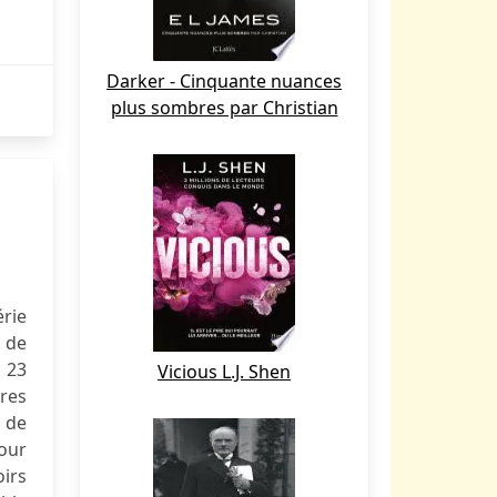
Darker - Cinquante nuances
plus sombres par Christian
rie
 de
, 23
Vicious L.J. Shen
bres
e de
pour
oirs