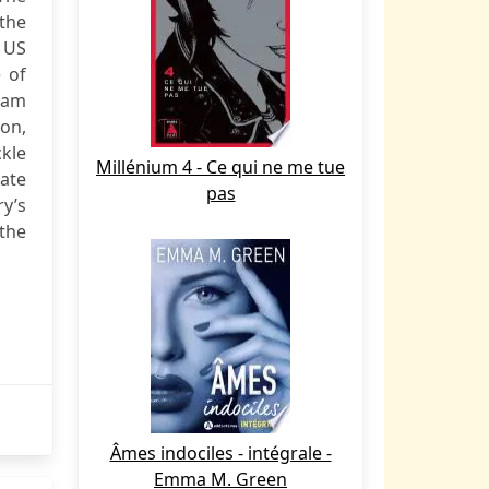
the
e US
 of
ram
on,
ckle
Millénium 4 - Ce qui ne me tue
ate
pas
ry’s
the
Âmes indociles - intégrale -
Emma M. Green