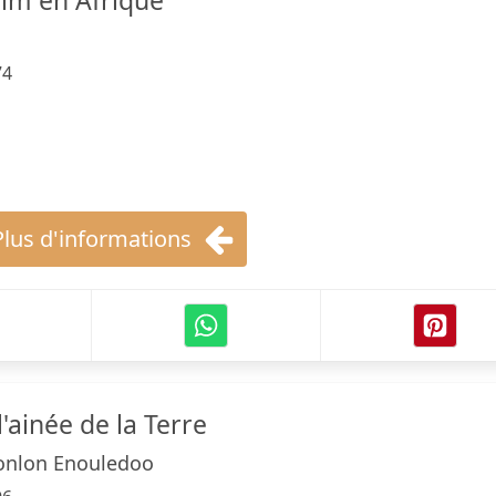
film en Afrique
74
Plus d'informations
l'ainée de la Terre
onlon Enouledoo