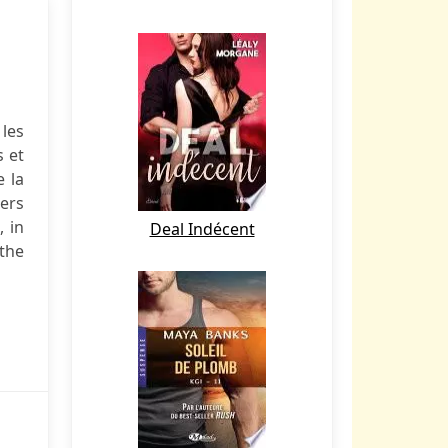
les
s et
e la
ers
, in
Deal Indécent
 the