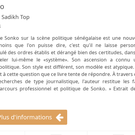
ko
 Sadikh Top
8
e Sonko sur la scène politique sénégalaise est une nouve
moins que l'on puisse dire, c'est qu'il ne laisse perso
sculé des ordres établis et dérangé bien des certitudes, dan
ppeler lui-même le «système». Son ascension a connu 
itique. Son style est différent, son modèle est atypique. [
à cette question que ce livre tente de répondre. À travers
cherches de type journalistique, l'auteur restitue les f
parcours professionnel et politique de Sonko. » Extrait d
Plus d'informations