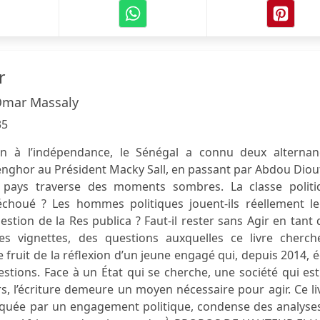
r
 Omar Massaly
35
n à l’indépendance, le Sénégal a connu deux alternan
nghor au Président Macky Sall, en passant par Abdou Diou
 pays traverse des moments sombres. La classe politi
 échoué ? Les hommes politiques jouent-ils réellement le
 gestion de la Res publica ? Faut-il rester sans Agir en tant
ues vignettes, des questions auxquelles ce livre cherch
e fruit de la réflexion d’un jeune engagé qui, depuis 2014, é
estions. Face à un État qui se cherche, une société qui es
s, l’écriture demeure un moyen nécessaire pour agir. Ce li
rquée par un engagement politique, condense des analyses