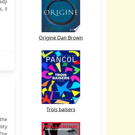
adji
, il
Origine Dan Brown
Trois baisers
the
ity
 The