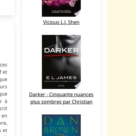
Vicious L.J. Shen
ces
f et
que
urs
 que
Darker - Cinquante nuances
e à
plus sombres par Christian
crit
t en
vre,
 et