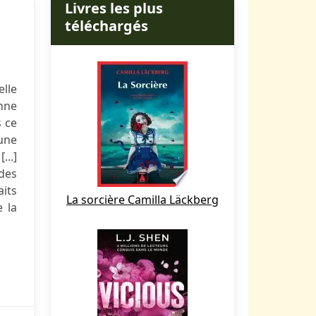
Livres les plus
téléchargés
lle
nne
s ce
une
...]
 des
aits
La sorcière Camilla Läckberg
e la