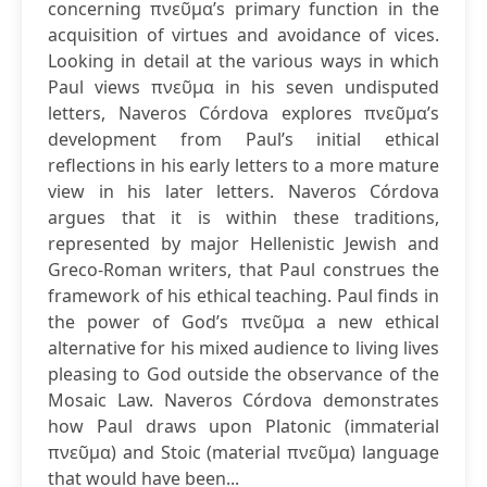
concerning πνεῦμα’s primary function in the
acquisition of virtues and avoidance of vices.
Looking in detail at the various ways in which
Paul views πνεῦμα in his seven undisputed
letters, Naveros Córdova explores πνεῦμα’s
development from Paul’s initial ethical
reflections in his early letters to a more mature
view in his later letters. Naveros Córdova
argues that it is within these traditions,
represented by major Hellenistic Jewish and
Greco-Roman writers, that Paul construes the
framework of his ethical teaching. Paul finds in
the power of God’s πνεῦμα a new ethical
alternative for his mixed audience to living lives
pleasing to God outside the observance of the
Mosaic Law. Naveros Córdova demonstrates
how Paul draws upon Platonic (immaterial
πνεῦμα) and Stoic (material πνεῦμα) language
that would have been...