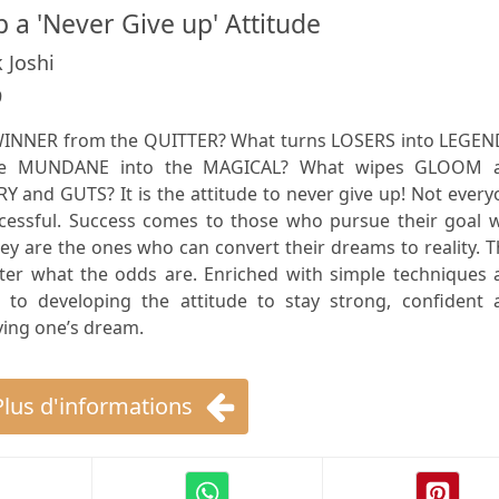
 a 'Never Give up' Attitude
k Joshi
9
WINNER from the QUITTER? What turns LOSERS into LEGEN
he MUNDANE into the MAGICAL? What wipes GLOOM 
Y and GUTS? It is the attitude to never give up! Not ever
cessful. Success comes to those who pursue their goal w
ey are the ones who can convert their dreams to reality. 
ter what the odds are. Enriched with simple techniques 
de to developing the attitude to stay strong, confident 
ving one’s dream.
Plus d'informations