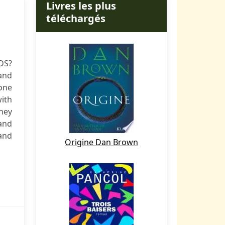
Livres les plus
téléchargés
DS?
and
yone
ith
They
and
and
Origine Dan Brown