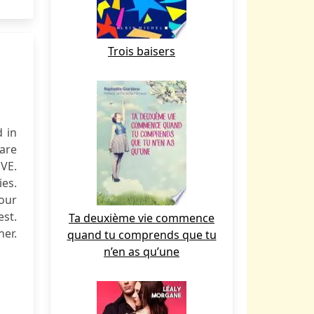
Trois baisers
d in
 are
OVE.
ies.
Your
est.
Ta deuxième vie commence
er.
quand tu comprends que tu
n’en as qu’une