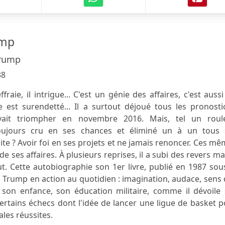
ump
Trump
38
il effraie, il intrigue... C'est un génie des affaires, c'est auss
e est surendetté... Il a surtout déjoué tous les pronosti
ait triompher en novembre 2016. Mais, tel un roul
toujours cru en ses chances et éliminé un à un tous 
ite ? Avoir foi en ses projets et ne jamais renoncer. Ces m
de ses affaires. À plusieurs reprises, il a subi des revers mai
ut. Cette autobiographie son 1er livre, publié en 1987 sou
d Trump en action au quotidien : imagination, audace, sens
 son enfance, son éducation militaire, comme il dévoile 
certains échecs dont l'idée de lancer une ligue de basket 
les réussites.