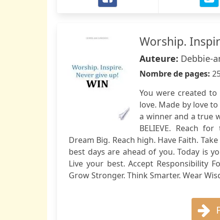
Worship. Inspi
Auteure:
Debbie-a
Nombre de pages:
2
You were created to w
love. Made by love to 
a winner and a true 
BELIEVE. Reach for t
Dream Big. Reach high. Have Faith. Tak
best days are ahead of you. Today is you
Live your best. Accept Responsibility
Grow Stronger. Think Smarter. Wear Wisd