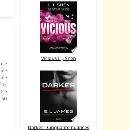
Vicious L.J. Shen
ture
mée
dée
été,
être
 au
Darker - Cinquante nuances