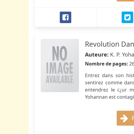
Revolution Dan
Auteure:
K. P. Yoh
Nombre de pages:
2
Entrez dans son his
sentirez comme dans 
entendrez le c¿ur m
Yohannan est contagie