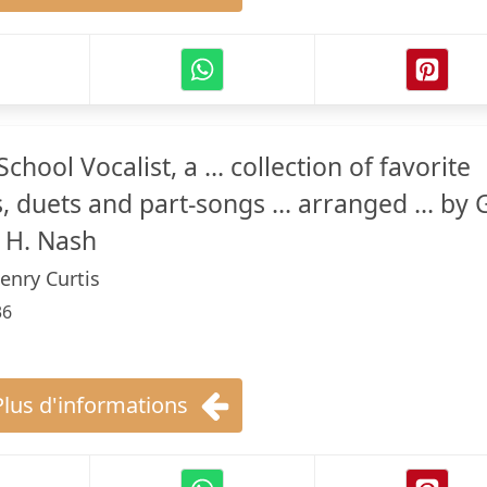
ool Vocalist, a ... collection of favorite
, duets and part-songs ... arranged ... by 
. H. Nash
enry Curtis
36
Plus d'informations