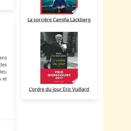
La sorcière Camilla Läckberg
dans
 des
des,
s et
L'ordre du jour Eric Vuillard