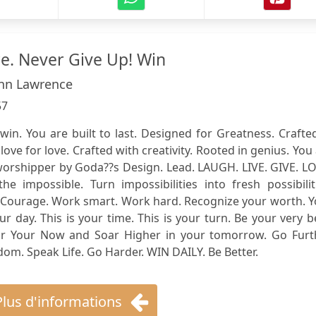
re. Never Give Up! Win
nn Lawrence
57
in. You are built to last. Designed for Greatness. Crafte
love for love. Crafted with creativity. Rooted in genius. You
worshipper by Goda??s Design. Lead. LAUGH. LIVE. GIVE. L
he impossible. Turn impossibilities into fresh possibilit
e Courage. Work smart. Work hard. Recognize your worth. 
r day. This is your time. This is your turn. Be your very b
 For Your Now and Soar Higher in your tomorrow. Go Furth
om. Speak Life. Go Harder. WIN DAILY. Be Better.
Plus d'informations