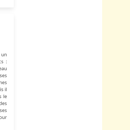
i un
cs :
eau
ses
êmes
s il
s le
 des
ses
pour