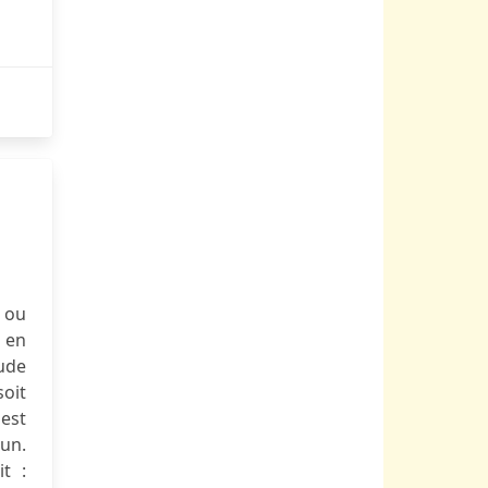
é ou
, en
tude
soit
 est
un.
t :