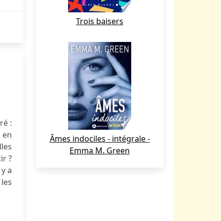
Trois baisers
ré :
e en
Âmes indociles - intégrale -
les
Emma M. Green
ir ?
 y a
les