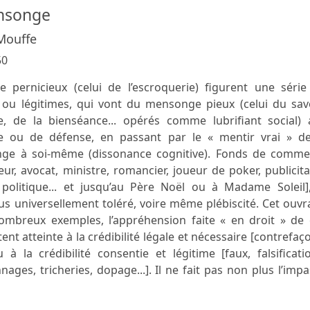
ensonge
Mouffe
50
pernicieux (celui de l’escroquerie) figurent une série
ou légitimes, qui vont du mensonge pieux (celui du savo
se, de la bienséance... opérés comme lubrifiant social) 
 ou de défense, en passant par le « mentir vrai » de
nge à soi-même (dissonance cognitive). Fonds de comme
ur, avocat, ministre, romancier, joueur de poker, publicita
olitique... et jusqu’au Père Noël ou à Madame Soleil],
s universellement toléré, voire même plébiscité. Cet ouv
nombreux exemples, l’appréhension faite « en droit » de 
ent atteinte à la crédibilité légale et nécessaire [contrefaç
 à la crédibilité consentie et légitime [faux, falsificati
ages, tricheries, dopage...]. Il ne fait pas non plus l’imp