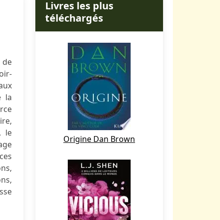
Livres les plus
téléchargés
 de
ir-
aux
 la
rce
ire,
 le
Origine Dan Brown
rage
ces
ons,
ons,
asse