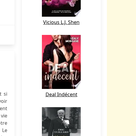
Vicious L.J. Shen
t si
Deal Indécent
oir
ment
 vie
tre
. Le