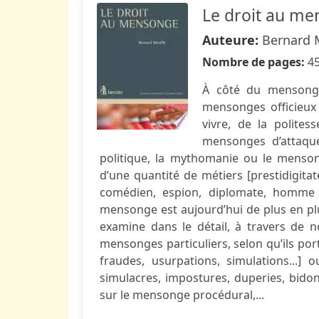
Le droit au m
Auteure:
Bernard 
Nombre de pages:
4
À côté du mensonge 
mensonges officieux 
vivre, de la polites
mensonges d’attaque
politique, la mythomanie ou le menso
d’une quantité de métiers [prestidigitate
comédien, espion, diplomate, homme p
mensonge est aujourd’hui de plus en plu
examine dans le détail, à travers de 
mensonges particuliers, selon qu’ils port
fraudes, usurpations, simulations...] ou
simulacres, impostures, duperies, bidonn
sur le mensonge procédural,...