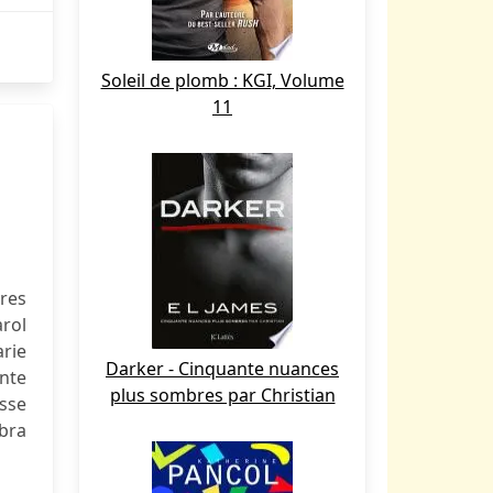
Soleil de plomb : KGI, Volume
11
vres
arol
rie
Darker - Cinquante nuances
ante
plus sombres par Christian
usse
bra