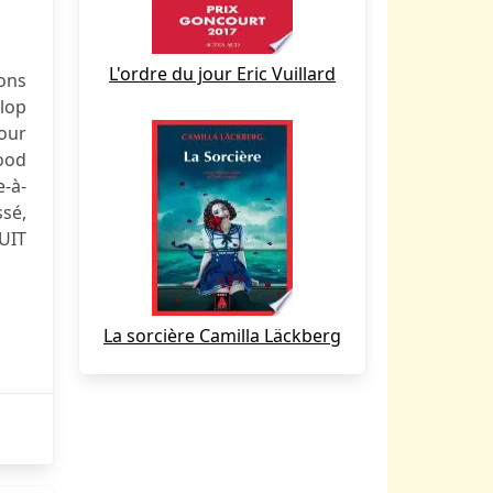
L'ordre du jour Eric Vuillard
ions
nlop
pour
Wood
e-à-
sé,
TUIT
La sorcière Camilla Läckberg