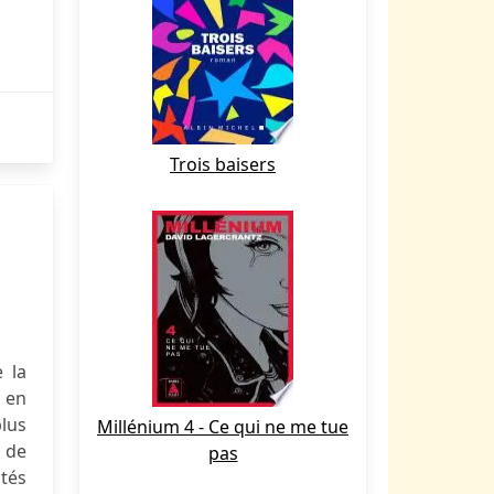
Trois baisers
 la
 en
plus
Millénium 4 - Ce qui ne me tue
 de
pas
ités