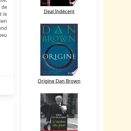
te,
n de
Deal Indécent
t le
rien
rend
 peu
Origine Dan Brown