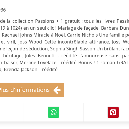
036
e la collection Passions + 1 gratuit : tous les livres Pass
9 à 1024) en un seul clic ! Mariage de façade, Barbara Du
, Rachael Johns Miracle à Noël, Carrie Nichols Une famille 
et viril, Joss Wood Cette incontrôlable attirance, Joss 
e leçon de séduction, Sophia Singh Sasson Un brûlant fac
x héritage, Jules Bennett - réédité L’amoureuse sans pas
un baiser, Merline Lovelace - réédité Bonus ! 1 roman GRA
d, Brenda Jackson – réédité
Plus d'informations