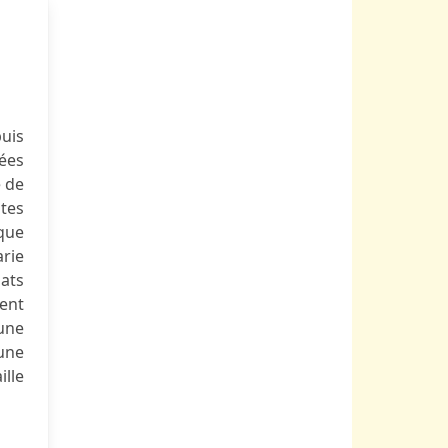
uis
nées
e de
stes
 que
arie
lats
ment
 une
 une
ille