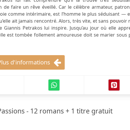
rakos lui fait comprendre qu’il la trouve très séduisan
 de faire un rêve éveillé. Car le célèbre armateur, patro
ploie comme intérimaire, est l’homme le plus séduisant — e
’elle ait jamais rencontré. Alors, très vite, et sans pouvoir 
e Giannis Petrakos lui inspire. Jusqu’au jour où elle app
nt elle est tombée follement amoureuse doit se marier sous
Plus d'informations
ssions - 12 romans + 1 titre gratuit