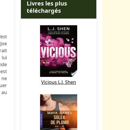
Livres les plus
téléchargés
’est
Joe
rait
 lui
ide
est
e ne
Vicious L.J. Shen
ouer
a au