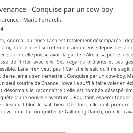
venance - Conquise par un cow-boy
urence , Marie Ferrarella
84
e, Andrea Laurence Lana est totalement désemparée : dep
ur ami, dont elle est secrètement amoureuse depuis des an
er pour qu’elle puisse avoir la garde d’Akela, sa petite nièc
esse de flirter avec elle. Ses regards brûlants et ses ge
ssible, Lana n’en veut pas ! Car, si elle sait qu’il ne s’agit
rt de ne jamais s’en remettre... Conquise par un cow-boy, M
Un seul sourire de Chance Howell a suffi à faire voler en éc
oit désormais le reconnaître : elle est tombée désespéré
uête d’une nouvelle aventure... Pourtant, espérer fonder
illusion, Chloé le sait bien. Dès lors, elle doit prendre
ouve pour lui, ou quitter le Galloping Ranch, où elle trava