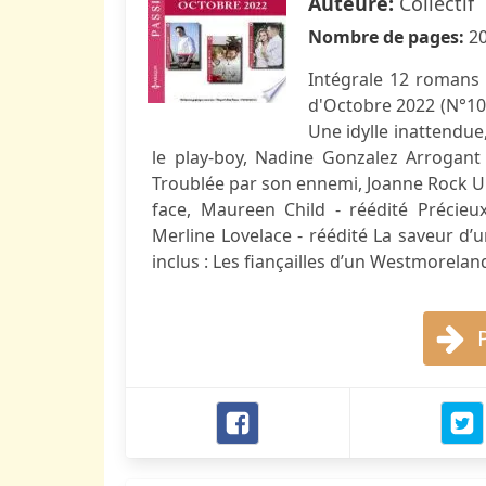
Auteure:
Collectif
Nombre de pages:
2
Intégrale 12 romans d
d'Octobre 2022 (N°101
Une idylle inattendue
le play-boy, Nadine Gonzalez Arrogant 
Troublée par son ennemi, Joanne Rock Un
face, Maureen Child - réédité Précieu
Merline Lovelace - réédité La saveur d’
inclus : Les fiançailles d’un Westmorelan