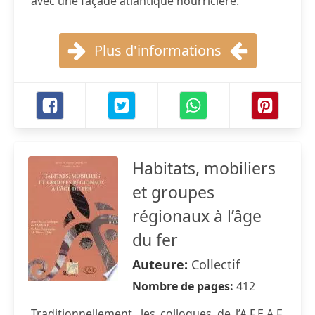
avec une façade atlantique nourricière.
Plus d'informations
Habitats, mobiliers
et groupes
régionaux à l’âge
du fer
Auteure:
Collectif
Nombre de pages:
412
Traditionnellement, les colloques de l’A.F.E.A.F.