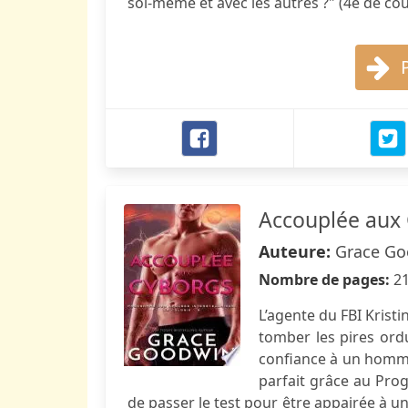
soi-même et avec les autres ?" (4e de co
Accouplée aux
Auteure:
Grace Go
Nombre de pages:
2
L’agente du FBI Kristi
tomber les pires ordu
confiance à un homme
parfait grâce au Prog
de passer le test pour être appairée à u