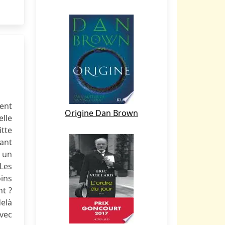
ment
Origine Dan Brown
elle
itte
fant
t un
 Les
oins
nt ?
delà
avec