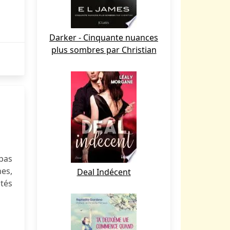
Darker - Cinquante nuances
plus sombres par Christian
 pas
nes,
Deal Indécent
ités