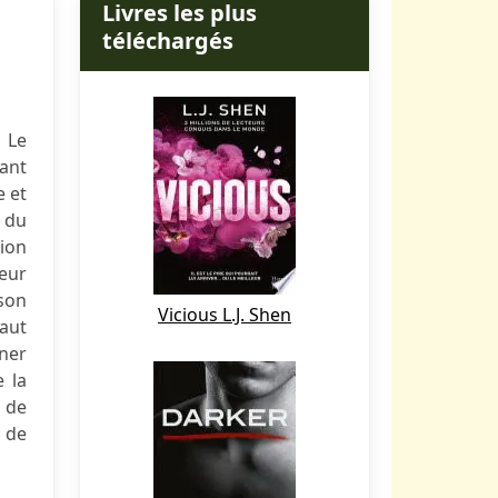
Livres les plus
téléchargés
 Le
ant
e et
r du
tion
teur
 son
Vicious L.J. Shen
faut
ner
e la
 de
 de