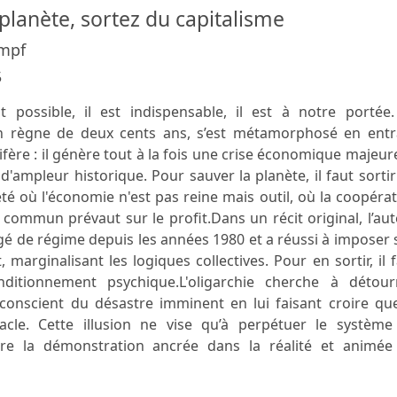
planète, sortez du capitalisme
mpf
5
possible, il est indispensable, il est à notre portée.
un règne de deux cents ans, s’est métamorphosé en entr
ère : il génère tout à la fois une crise économique majeur
d'ampleur historique. Pour sauver la planète, il faut sorti
té où l'économie n'est pas reine mais outil, où la coopéra
 commun prévaut sur le profit.Dans un récit original, l’au
é de régime depuis les années 1980 et a réussi à imposer
arginalisant les logiques collectives. Pour en sortir, il 
nditionnement psychique.L'oligarchie cherche à détour
 conscient du désastre imminent en lui faisant croire qu
acle. Cette illusion ne vise qu’à perpétuer le système
tre la démonstration ancrée dans la réalité et animée