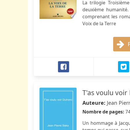
La trilogie Troisiè
deuxième humanité. I
comprenant les roman
Voix de la Terre
T'as voulu voir
Auteure:
Jean Pier
Nombre de pages:
7
Un hommage à Jacques