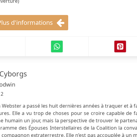
uverture)
Plus d'informations
 Cyborgs
odwin
12
n Webster a passé les huit dernières années à traquer et à f
res. Elle a vu trop de choses pour se croire capable de f
 humain un jour, mais la perspective de trouver le parten
ramme des Épouses Interstellaires de la Coalition la conv
n compagnon extraterrestre. Elle n’est pas accouplée à un 