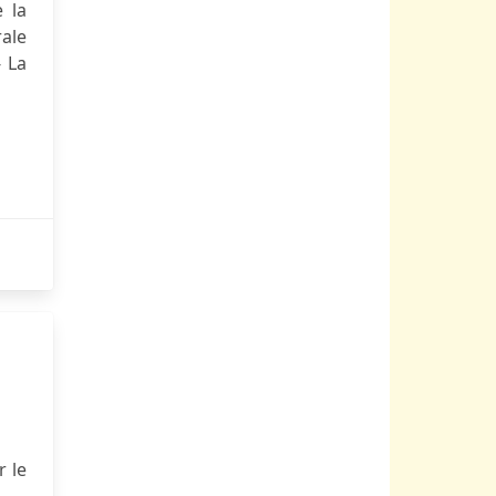
 la
ale
 La
 le