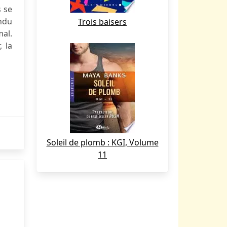
s se
endu
Trois baisers
al.
, la
Soleil de plomb : KGI, Volume
11