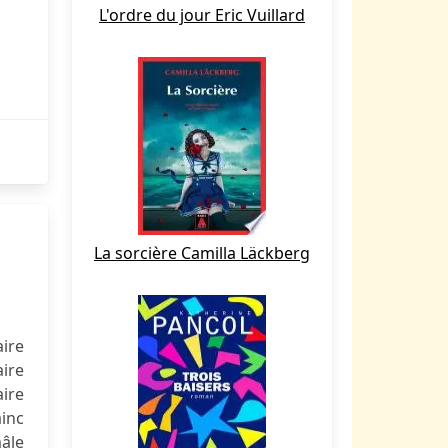
L'ordre du jour Eric Vuillard
La sorcière Camilla Läckberg
aire
aire
aire
ainc
mâle