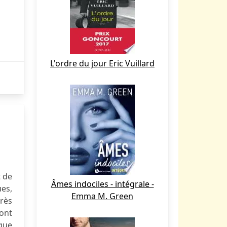
L'ordre du jour Eric Vuillard
 de
Âmes indociles - intégrale -
ues,
Emma M. Green
très
sont
ngue