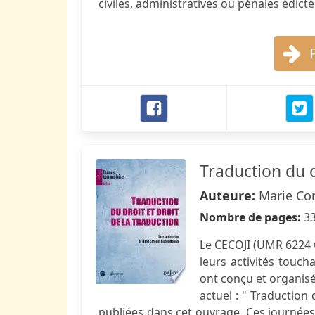
civiles, administratives ou pénales édict
Traduction du d
Auteure:
Marie Co
Nombre de pages:
3
Le CECOJI (UMR 6224 
leurs activités toucha
ont conçu et organisé
actuel : " Traduction 
publiées dans cet ouvrage. Ces journées 