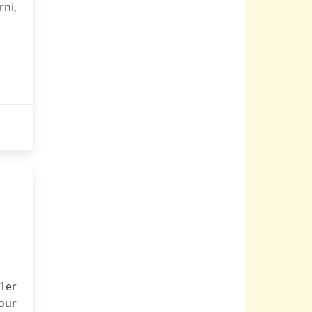
rni,
 1er
our