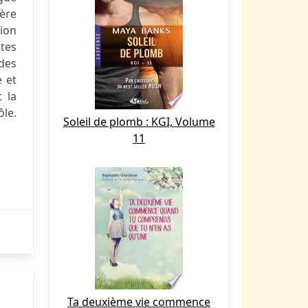
tère
sion
tes
des
 et
t la
ôle.
Soleil de plomb : KGI, Volume
11
Ta deuxième vie commence