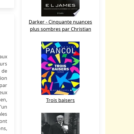
Darker - Cinquante nuances
plus sombres par Christian
 aux
eurs
 de
ion
 par
reux
éen,
Trois baisers
d’un
ales
sont
ons,