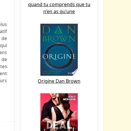
quand tu comprends que tu
n’en as qu’une
lus
atif
t de
qui
dans
t de
stes
ent
urs
Origine Dan Brown