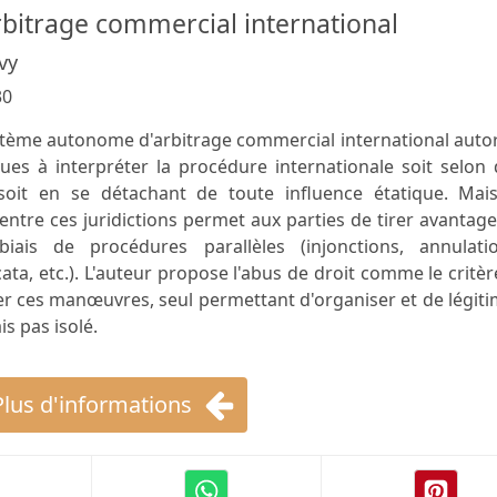
rbitrage commercial international
vy
30
tème autonome d'arbitrage commercial international autor
iques à interpréter la procédure internationale soit selon
soit en se détachant de toute influence étatique. Mais
ntre ces juridictions permet aux parties de tirer avantag
iais de procédures parallèles (injonctions, annulatio
ata, etc.). L'auteur propose l'abus de droit comme le critèr
ner ces manœuvres, seul permettant d'organiser et de légit
s pas isolé.
Plus d'informations