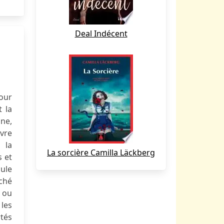
Deal Indécent
our
t la
ne,
uvre
 la
La sorcière Camilla Läckberg
s et
cule
ché
 ou
 les
rtés