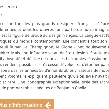
escendre
47
ce sur l’un des plus grands designers français, célébré
 entier, et dont les œuvres font partie de notre imagina
in est la figure de proue du design français. La Langue est l
iques du monde contemporain. Elle concentre tout son a
teuil Ruban, le Champignon, le Globe - ont bouleversé 
biter. Mais son influence va au-delà du design. Soucieux
il a inventé et décliné de nouvelles harmonies. Passionné
es rendent possibles, il n’a cessé d’évoluer et d’étonner par
inspira dès les années 50 d’innombrables créateurs de mobil
nt volontaire expliquent peut-être qu’un tel livre n’avait
et rare. Une iconographie exceptionnelle, tirée des arch
e de photographies inédites de Benjamin Chelly.
Plus d'informations