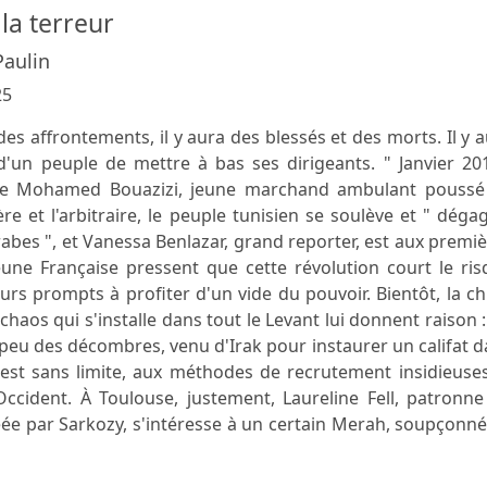
la terreur
Paulin
25
a des affrontements, il y aura des blessés et des morts. Il y 
d'un peuple de mettre à bas ses dirigeants. " Janvier 20
 de Mohamed Bouazizi, jeune marchand ambulant poussé
re et l'arbitraire, le peuple tunisien se soulève et " déga
rabes ", et Vanessa Benlazar, grand reporter, est aux premi
 jeune Française pressent que cette révolution court le ri
ours prompts à profiter d'un vide du pouvoir. Bientôt, la c
e chaos qui s'installe dans tout le Levant lui donnent raison 
u des décombres, venu d'Irak pour instaurer un califat d
 est sans limite, aux méthodes de recrutement insidieuse
ccident. À Toulouse, justement, Laureline Fell, patronne
réée par Sarkozy, s'intéresse à un certain Merah, soupçonn