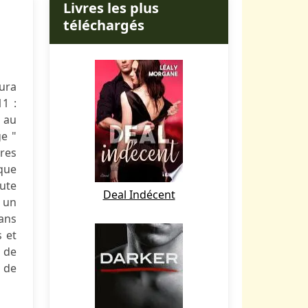
Livres les plus
téléchargés
aura
11 :
 au
ge "
ères
sque
hute
Deal Indécent
: un
ans
s et
 de
é de