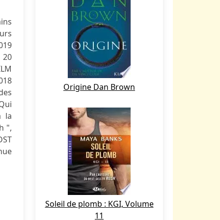
ins
eurs
019
 20
ILM
018
Origine Dan Brown
 des
 Qui
 la
h ",
 DST
inue
Soleil de plomb : KGI, Volume
11