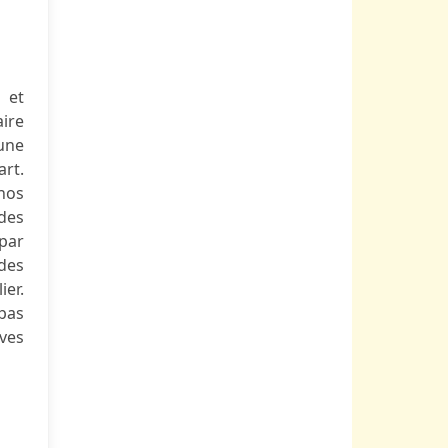
 et
ire
’une
rt.
nos
 des
 par
 des
ier.
 pas
ives