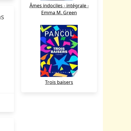
Âmes indociles - intégrale -
Emma M. Green
ns
Trois baisers