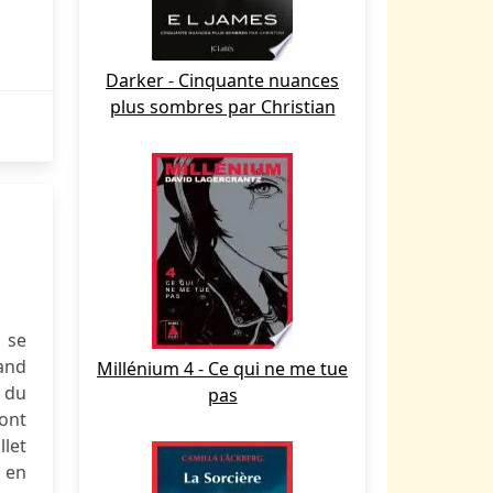
Darker - Cinquante nuances
plus sombres par Christian
u se
rand
Millénium 4 - Ce qui ne me tue
 du
pas
sont
llet
, en