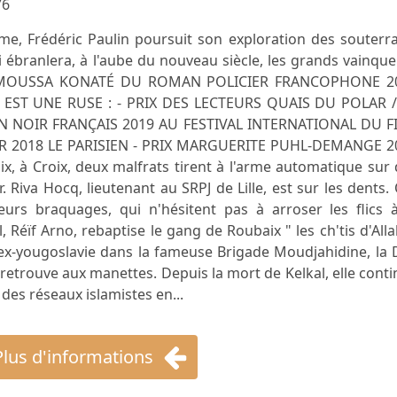
76
e, Frédéric Paulin poursuit son exploration des souterra
qui ébranlera, à l'aube du nouveau siècle, les grands vainqu
X MOUSSA KONATÉ DU ROMAN POLICIER FRANCOPHONE 2
 EST UNE RUSE : - PRIX DES LECTEURS QUAIS DU POLAR /
 NOIR FRANÇAIS 2019 AU FESTIVAL INTERNATIONAL DU F
AR 2018 LE PARISIEN - PRIX MARGUERITE PUHL-DEMANGE 2
ix, à Croix, deux malfrats tirent à l'arme automatique sur
r. Riva Hocq, lieutenant au SRPJ de Lille, est sur les dents.
eurs braquages, qui n'hésitent pas à arroser les flics à
 Réïf Arno, rebaptise le gang de Roubaix " les ch'tis d'Alla
n ex-yougoslavie dans la fameuse Brigade Moudjahidine, la
on retrouve aux manettes. Depuis la mort de Kelkal, elle cont
des réseaux islamistes en...
Plus d'informations