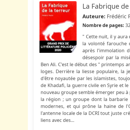
La Fabrique de 
Auteure:
Frédéric 
Nombre de pages:
3
" Cette nuit, il y aur
la volonté farouche 
après l'immolation
désespoir par la misè
Ben Ali. C'est le début des " printemps a
loges. Derrière la liesse populaire, la
d'être noyautée par les islamistes, touj
de Khadafi, la guerre civile en Syrie et l
nouveau groupe semble émerger peu à pe
la région ; un groupe dont la barbarie
modernes, et qui prône la haine de l'O
l'antenne locale de la DCRI tout juste c
liens avec des...