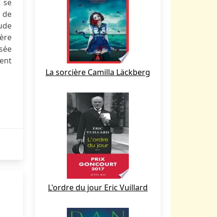
 se
s de
tude
ière
isée
uent
La sorcière Camilla Läckberg
L'ordre du jour Eric Vuillard