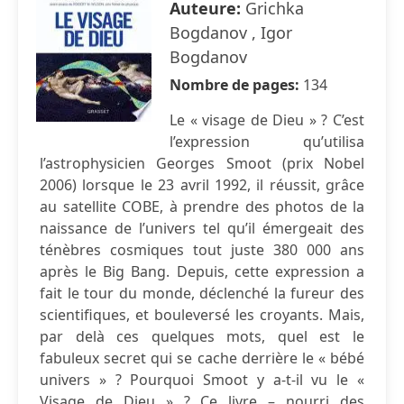
Auteure:
Grichka
Bogdanov , Igor
Bogdanov
Nombre de pages:
134
Le « visage de Dieu » ? C’est
l’expression qu’utilisa
l’astrophysicien Georges Smoot (prix Nobel
2006) lorsque le 23 avril 1992, il réussit, grâce
au satellite COBE, à prendre des photos de la
naissance de l’univers tel qu’il émergeait des
ténèbres cosmiques tout juste 380 000 ans
après le Big Bang. Depuis, cette expression a
fait le tour du monde, déclenché la fureur des
scientifiques, et bouleversé les croyants. Mais,
par delà ces quelques mots, quel est le
fabuleux secret qui se cache derrière le « bébé
univers » ? Pourquoi Smoot y a-t-il vu le «
Visage de Dieu » ? Ce livre – nourri des