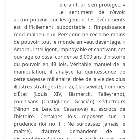
le craint, on s’en protège... «
Le sentiment de n’avoir
aucun pouvoir sur les gens et les événements
est difficilement supportable : l’impuissance
rend malheureux. Personne ne réclame moins
de pouvoir, tout le monde en veut davantage. »
Amoral, intelligent, impitoyable et captivant, cet
ouvrage colossal condense 3 000 ans d’histoire
du pouvoir en 48 lois. Véritable manuel de la
manipulation, il analyse la quintessence de
cette sagesse millénaire, tirée de la vie des plus
illustres stratèges (Sun Zi, Clausewitz), hommes
d’État (Louis XIV, Bismarck, Talleyrand),
courtisans (Castiglione, Gracián), séducteurs
(Ninon de Lenclos, Casanova) et escrocs de
l’histoire. Certaines lois reposent sur la
prudence (loi no 1 : Ne surpassez jamais le
maître), d’autres demandent de la
dissimulation (loi no 7 : Laissez le travail aux