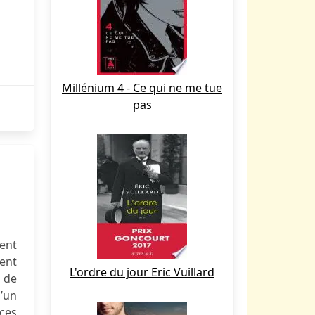
Millénium 4 - Ce qui ne me tue
pas
vent
vent
L'ordre du jour Eric Vuillard
, de
l’un
ices