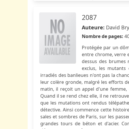
2087
Auteure:
David Br
Nombre de pages:
4
Protégée par un dôme
entre chrome, verre e
dessus des brumes ra
exclus, les mutants 
irradiés des banlieues n'ont pas la chan
leur colère gronde, malgré les efforts de
matin, il reçoit un appel d'une femme, 
Quand il se rend chez elle, il ne retrouv
que les mutations ont rendus télépathes
détective. Ainsi commence cette histoir
sales et sombres de Paris, sur les passer
grandes tours de béton et d'acier. Co