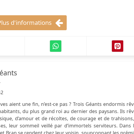
Plus d'informations
éants
y
42
rêves aient une fin, n’est-ce pas ? Trois Géants endormis rê
 habitants, du plus grand roi au dernier des paysans. Ils rê
sique, d’amour et de récoltes, de courage et de trahisons
es, leur sommeil veillé par d’immortels serviteurs. Dans 
 et Bran se rendent chez leur voisin, soupçonnant les prém