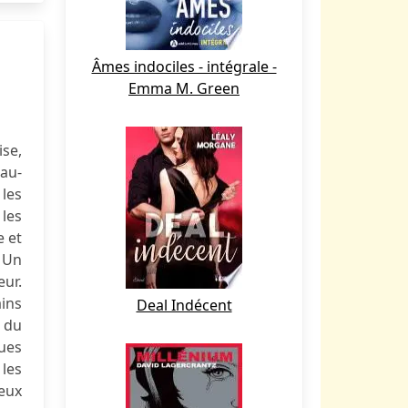
Âmes indociles - intégrale -
Emma M. Green
ise,
 au-
les
les
e et
. Un
eur.
ains
Deal Indécent
m du
rues
 les
eux