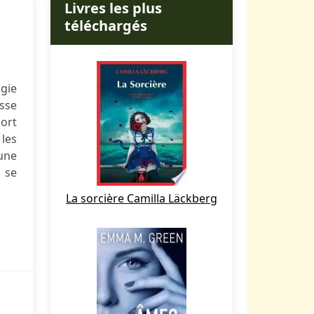
Livres les plus
téléchargés
gie
sse
mort
 les
eune
 se
La sorcière Camilla Läckberg