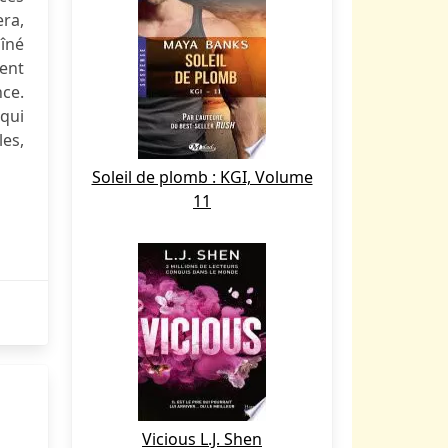
era,
aîné
ent
nce.
qui
les,
Soleil de plomb : KGI, Volume
11
Vicious L.J. Shen