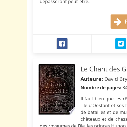
dépasseront peut-être...
Le Chant des G
Auteure:
David Br
Nombre de pages:
3
Il faut bien que les 
l’île d’Oestant et ses
de batailles et de mu
châteaux et de chass
des royaumes de l’île, les princes Hugon