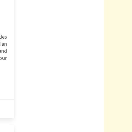
des
clan
and
pour