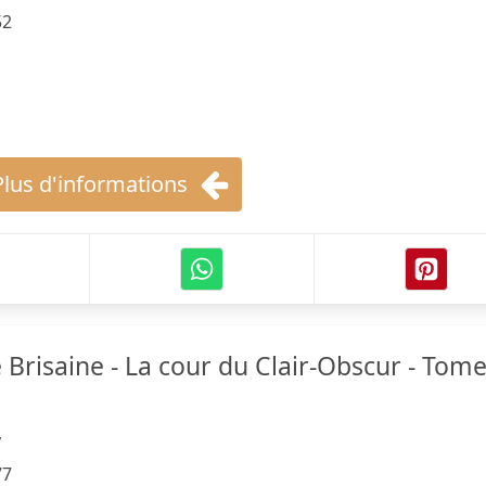
52
Plus d'informations
e Brisaine - La cour du Clair-Obscur - Tome
y
77