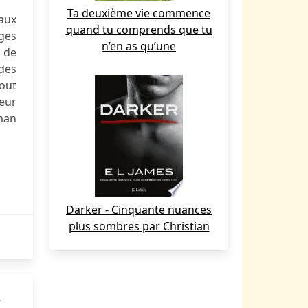
Ta deuxième vie commence
 aux
quand tu comprends que tu
ges
n’en as qu’une
r de
 des
tout
leur
oman
Darker - Cinquante nuances
plus sombres par Christian
-