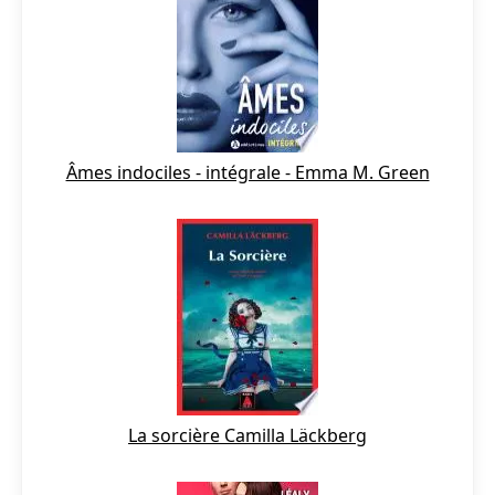
Âmes indociles - intégrale - Emma M. Green
La sorcière Camilla Läckberg