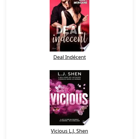
Deal Indécent
Vicious L.J. Shen