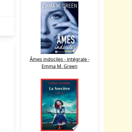
Âmes indociles - intégrale -
Emma M. Green