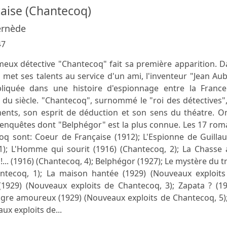
aise (Chantecoq)
ernède
47
eux détective "Chantecoq" fait sa première apparition. D
met ses talents au service d'un ami, l'inventeur "Jean Au
mpliquée dans une histoire d'espionnage entre la France
 du siècle. "Chantecoq", surnommé le "roi des détectives"
ts, son esprit de déduction et son sens du théatre. On
'enquêtes dont "Belphégor" est la plus connue. Les 17 ro
oq sont: Coeur de Française (1912); L'Espionne de Guilla
, 1); L'Homme qui sourit (1916) (Chantecoq, 2); La Chasse
!... (1916) (Chantecoq, 4); Belphégor (1927); Le mystère du t
ntecoq, 1); La maison hantée (1929) (Nouveaux exploits
(1929) (Nouveaux exploits de Chantecoq, 3); Zapata ? (19
ogre amoureux (1929) (Nouveaux exploits de Chantecoq, 5)
x exploits de...