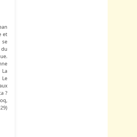
ean
e et
, se
 du
nue.
nne
; La
; Le
eaux
ta ?
coq,
929)