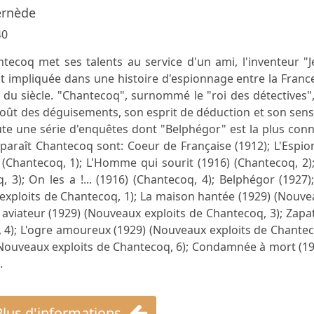
ernède
40
ecoq met ses talents au service d'un ami, l'inventeur "J
est impliquée dans une histoire d'espionnage entre la Franc
 du siècle. "Chantecoq", surnommé le "roi des détectives"
ût des déguisements, son esprit de déduction et son sens
ute une série d'enquêtes dont "Belphégor" est la plus con
araît Chantecoq sont: Coeur de Française (1912); L'Espio
) (Chantecoq, 1); L'Homme qui sourit (1916) (Chantecoq, 2)
3); On les a !... (1916) (Chantecoq, 4); Belphégor (1927)
exploits de Chantecoq, 1); La maison hantée (1929) (Nouv
 aviateur (1929) (Nouveaux exploits de Chantecoq, 3); Zapa
 4); L'ogre amoureux (1929) (Nouveaux exploits de Chante
(Nouveaux exploits de Chantecoq, 6); Condamnée à mort (1
.
Plus d'informations