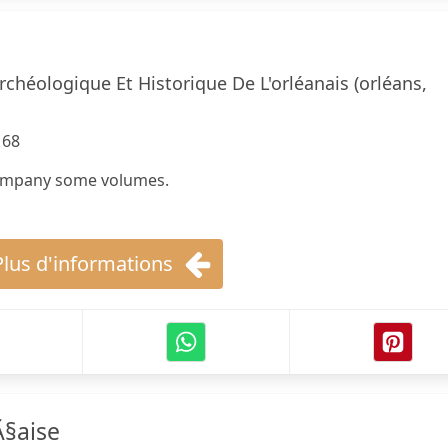
rchéologique Et Historique De L'orléanais (orléans,
168
company some volumes.
Plus d'informations
Ã§aise