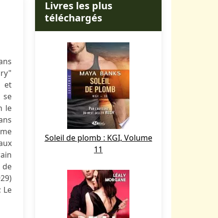
Livres les plus
téléchargés
ans
bry"
 et
, se
 le
mans
ume
Soleil de plomb : KGI, Volume
 aux
11
rain
 de
29)
; Le