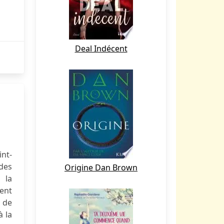
Deal Indécent
nt-
 des
Origine Dan Brown
, la
ent
 de
à la