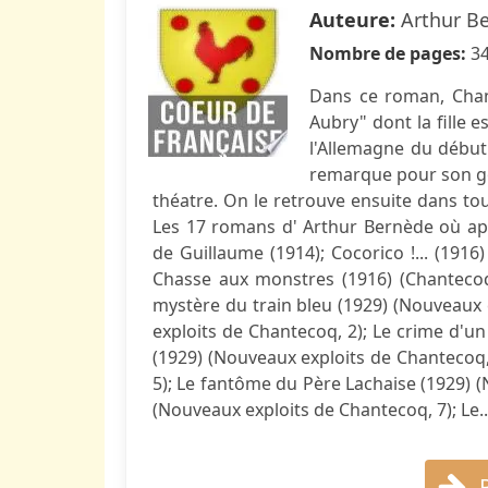
Auteure:
Arthur B
Nombre de pages:
3
Dans ce roman, Chant
Aubry" dont la fille 
l'Allemagne du début
remarque pour son go
théatre. On le retrouve ensuite dans to
Les 17 romans d' Arthur Bernède où app
de Guillaume (1914); Cocorico !... (1916
Chasse aux monstres (1916) (Chantecoq, 
mystère du train bleu (1929) (Nouveaux 
exploits de Chantecoq, 2); Le crime d'un
(1929) (Nouveaux exploits de Chantecoq,
5); Le fantôme du Père Lachaise (1929) 
(Nouveaux exploits de Chantecoq, 7); Le..