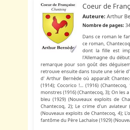
Coeur de Franç
Auteure:
Arthur B
Nombre de pages:
3
Dans ce roman le fam
ce roman, Chantecoq 
dont la fille est i
l'Allemagne du début
remarque pour son goût des déguisemen
retrouve ensuite dans toute une série d
d' Arthur Bernède où apparaît Chantec
(1914); Cocorico !... (1916) (Chantecoq
monstres (1916) (Chantecoq, 3); On les a 
bleu (1929) (Nouveaux exploits de Cha
Chantecoq, 2); Le crime d'un aviateur 
(Nouveaux exploits de Chantecoq, 4); L'
fantôme du Père Lachaise (1929) (Nouveau