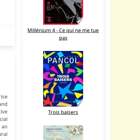
Millénium 4 - Ce qui ne me tue
pas
rise
and
ive
Trois baisers
cial
 an
ral