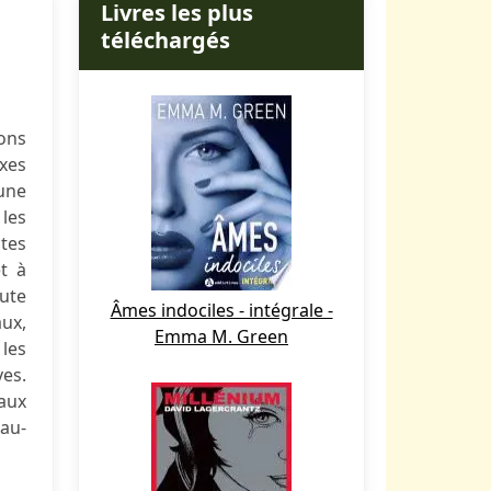
Livres les plus
téléchargés
ions
xes
une
 les
ctes
et à
oute
Âmes indociles - intégrale -
ux,
Emma M. Green
 les
ves.
aux
 au-