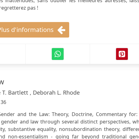
s inattendues, sans oublier les meilleures adresses, lais
 regretterez pas !
Plus d'informations
aw
 T. Bartlett , Deborah L. Rhode
136
Gender and the Law: Theory, Doctrine, Commentary for: 
 gender and law through several distinct perspectives, w
ty, substantive equality, nonsubordination theory, differ
nd non-essentialism - going far beyond traditional gen