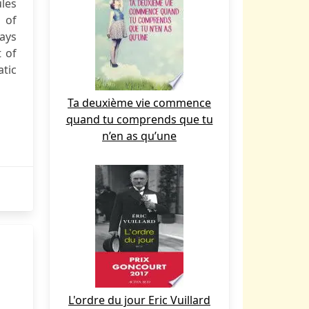
ules
 of
ways
t of
tic
Ta deuxième vie commence
quand tu comprends que tu
n’en as qu’une
L'ordre du jour Eric Vuillard