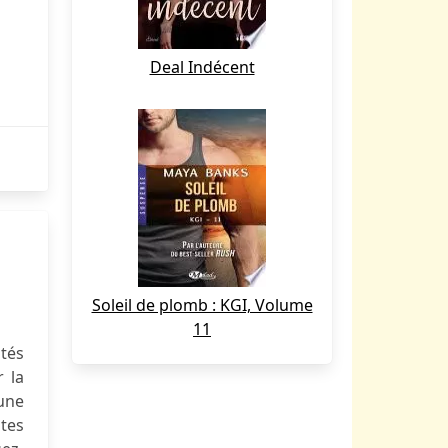
Deal Indécent
Soleil de plomb : KGI, Volume
11
ntés
r la
'une
ites