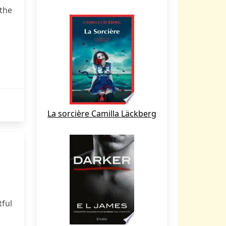
the
La sorcière Camilla Läckberg
ful