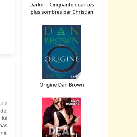
Darker - Cinquante nuances
plus sombres par Christian
Origine Dan Brown
. Le
ude.
 lui
 pas
ir.