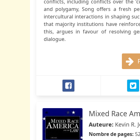
conflicts, including conflicts over the 
and polygamy, Song offers a fresh per
intercultural interactions in shaping suc
that majority institutions have reinfor
this, argues in favour of resolving g
dialogue.
Mixed Race Am
Auteure:
Kevin R. 
Nombre de pages:
5