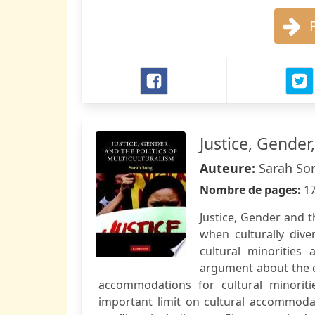
Justice, Gender
Auteure:
Sarah So
Nombre de pages:
1
Justice, Gender and t
when culturally dive
cultural minorities
argument about the c
accommodations for cultural minorit
important limit on cultural accommoda