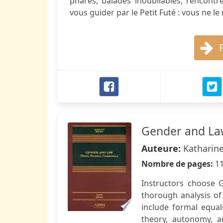
phares, balades inoubliables, rencontre
vous guider par le Petit Futé : vous ne le
Gender and L
Auteure:
Katharine
Nombre de pages:
1
Instructors choose 
thorough analysis of
include formal equali
theory, autonomy, a