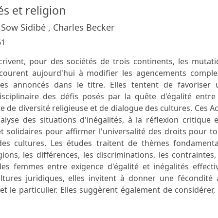
és et religion
Sow Sidibé , Charles Becker
61
crivent, pour des sociétés de trois continents, les mutat
courent aujourd'hui à modifier les agencements comple
mes annoncés dans le titre. Elles tentent de favoriser 
sciplinaire des défis posés par la quête d'égalité entre
de diversité religieuse et de dialogue des cultures. Ces A
yse des situations d'inégalités, à la réflexion critique 
 solidaires pour affirmer l'universalité des droits pour t
des cultures. Les études traitent de thèmes fondamenta
ons, les différences, les discriminations, les contraintes,
 des femmes entre exigence d'égalité et inégalités effecti
tures juridiques, elles invitent à donner une fécondité 
t le particulier. Elles suggèrent également de considérer,