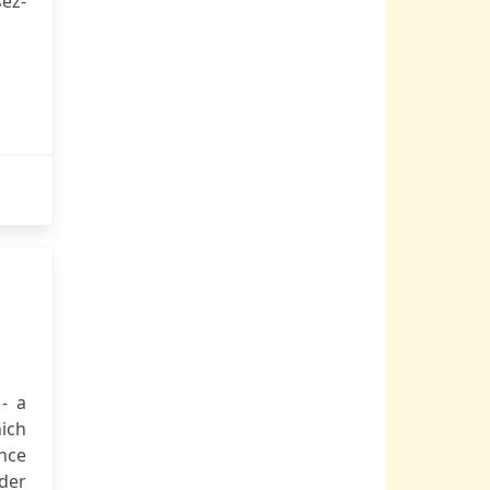
sez-
- a
hich
ence
der