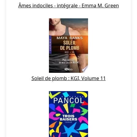
Âmes indociles - intégrale - Emma M. Green
Soleil de plomb : KGI, Volume 11