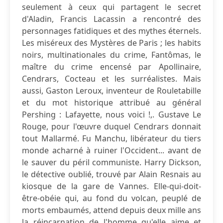
seulement à ceux qui partagent le secret
d'Aladin, Francis Lacassin a rencontré des
personnages fatidiques et des mythes éternels.
Les miséreux des Mystères de Paris ; les habits
noirs, multinationales du crime, Fantômas, le
maître du crime encensé par Apollinaire,
Cendrars, Cocteau et les surréalistes. Mais
aussi, Gaston Leroux, inventeur de Rouletabille
et du mot historique attribué au général
Pershing : Lafayette, nous voici !,. Gustave Le
Rouge, pour l'œuvre duquel Cendrars donnait
tout Mallarmé. Fu Manchu, libérateur du tiers
monde acharné à ruiner l'Occident... avant de
le sauver du péril communiste. Harry Dickson,
le détective oublié, trouvé par Alain Resnais au
kiosque de la gare de Vannes. Elle-qui-doit-
être-obéie qui, au fond du volcan, peuplé de
morts embaumés, attend depuis deux mille ans
la réincarnation de l'homme qu'elle aime et