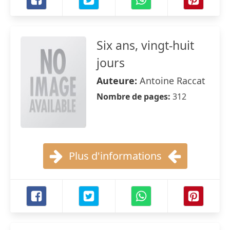
Six ans, vingt-huit
jours
Auteure:
Antoine Raccat
Nombre de pages:
312
Plus d'informations