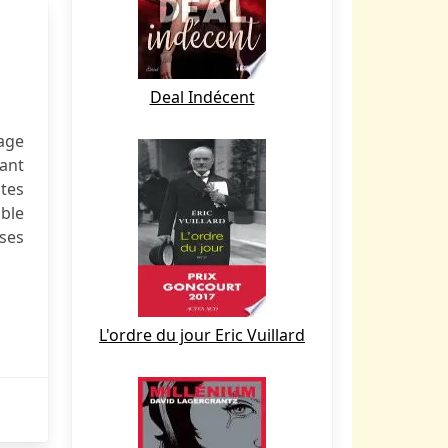
Deal Indécent
rage
dant
utes
able
ses
L'ordre du jour Eric Vuillard