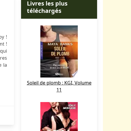
Livres les plus
téléchargés
by !
nt !
 qui
bres
e la
Soleil de plomb : KGI, Volume
11