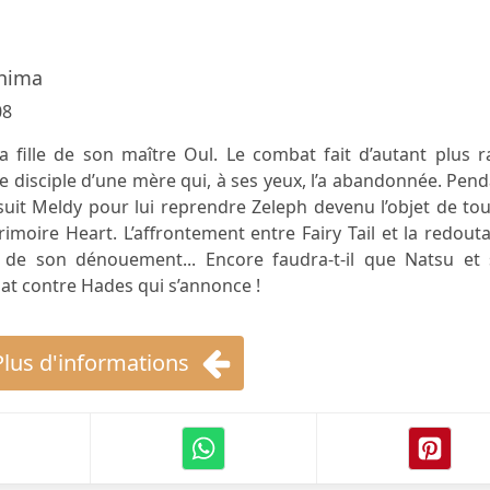
hima
08
la fille de son maître Oul. Le combat fait d’autant plus 
 le disciple d’une mère qui, à ses yeux, l’a abandonnée. Pen
suit Meldy pour lui reprendre Zeleph devenu l’objet de to
rimoire Heart. L’affrontement entre Fairy Tail et la redout
 de son dénouement... Encore faudra-t-il que Natsu et 
t contre Hades qui s’annonce !
Plus d'informations